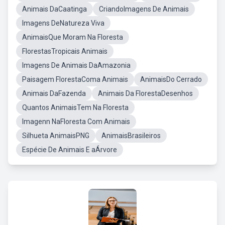
Animais DaCaatinga
CriandoImagens De Animais
Imagens DeNatureza Viva
AnimaisQue Moram Na Floresta
FlorestasTropicais Animais
Imagens De Animais DaAmazonia
Paisagem FlorestaComa Animais
AnimaisDo Cerrado
Animais DaFazenda
Animais Da FlorestaDesenhos
Quantos AnimaisTem Na Floresta
Imagenn NaFloresta Com Animais
Silhueta AnimaisPNG
AnimaisBrasileiros
Espécie De Animais E aÁrvore