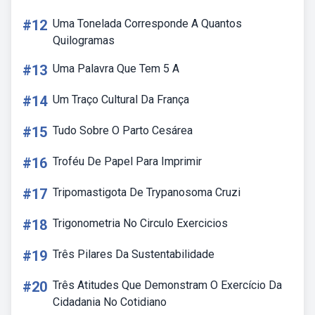
#12
Uma Tonelada Corresponde A Quantos
Quilogramas
#13
Uma Palavra Que Tem 5 A
#14
Um Traço Cultural Da França
#15
Tudo Sobre O Parto Cesárea
#16
Troféu De Papel Para Imprimir
#17
Tripomastigota De Trypanosoma Cruzi
#18
Trigonometria No Circulo Exercicios
#19
Três Pilares Da Sustentabilidade
#20
Três Atitudes Que Demonstram O Exercício Da
Cidadania No Cotidiano