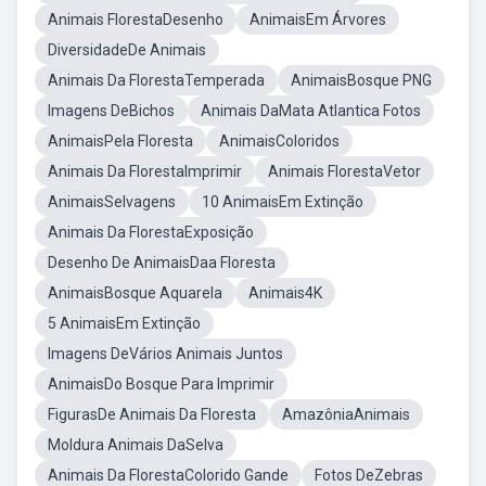
Animais FlorestaDesenho
AnimaisEm Árvores
DiversidadeDe Animais
Animais Da FlorestaTemperada
AnimaisBosque PNG
Imagens DeBichos
Animais DaMata Atlantica Fotos
AnimaisPela Floresta
AnimaisColoridos
Animais Da FlorestaImprimir
Animais FlorestaVetor
AnimaisSelvagens
10 AnimaisEm Extinção
Animais Da FlorestaExposição
Desenho De AnimaisDaa Floresta
AnimaisBosque Aquarela
Animais4K
5 AnimaisEm Extinção
Imagens DeVários Animais Juntos
AnimaisDo Bosque Para Imprimir
FigurasDe Animais Da Floresta
AmazôniaAnimais
Moldura Animais DaSelva
Animais Da FlorestaColorido Gande
Fotos DeZebras