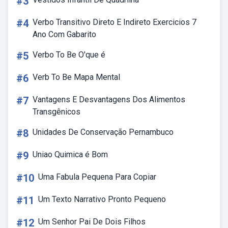
#3
#4
Verbo Transitivo Direto E Indireto Exercicios 7
Ano Com Gabarito
#5
Verbo To Be O'que é
#6
Verb To Be Mapa Mental
#7
Vantagens E Desvantagens Dos Alimentos
Transgênicos
#8
Unidades De Conservação Pernambuco
#9
Uniao Quimica é Bom
#10
Uma Fabula Pequena Para Copiar
#11
Um Texto Narrativo Pronto Pequeno
#12
Um Senhor Pai De Dois Filhos