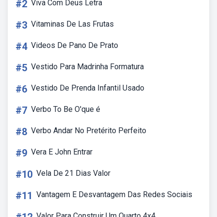
#2
Viva Com Deus Letra
#3
Vitaminas De Las Frutas
#4
Videos De Pano De Prato
#5
Vestido Para Madrinha Formatura
#6
Vestido De Prenda Infantil Usado
#7
Verbo To Be O'que é
#8
Verbo Andar No Pretérito Perfeito
#9
Vera E John Entrar
#10
Vela De 21 Dias Valor
#11
Vantagem E Desvantagem Das Redes Sociais
Valor Para Construir Um Quarto 4x4