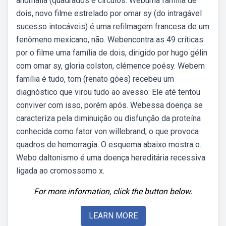
anomalia (quadrados e círculos. Webuma família de
dois, novo filme estrelado por omar sy (do intragável
sucesso intocáveis) é uma refilmagem francesa de um
fenômeno mexicano, não. Webencontra as 49 críticas
por o filme uma família de dois, dirigido por hugo gélin
com omar sy, gloria colston, clémence poésy. Webem
família é tudo, tom (renato góes) recebeu um
diagnóstico que virou tudo ao avesso: Ele até tentou
conviver com isso, porém após. Webessa doença se
caracteriza pela diminuição ou disfunção da proteína
conhecida como fator von willebrand, o que provoca
quadros de hemorragia. O esquema abaixo mostra o.
Webo daltonismo é uma doença hereditária recessiva
ligada ao cromossomo x.
For more information, click the button below.
LEARN MORE