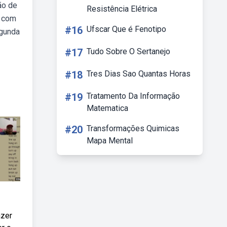
ão de
Resistência Elétrica
s com
#16
Ufscar Que é Fenotipo
egunda
#17
Tudo Sobre O Sertanejo
#18
Tres Dias Sao Quantas Horas
#19
Tratamento Da Informação
Matematica
#20
Transformações Quimicas
Mapa Mental
azer