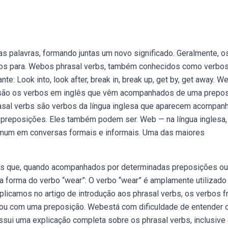
s palavras, formando juntas um novo significado. Geralmente, o
os para. Webos phrasal verbs, também conhecidos como verbo
te: Look into, look after, break in, break up, get by, get away. 
 são os verbos em inglês que vêm acompanhados de uma prepo
rasal verbs são verbos da língua inglesa que aparecem acompan
u preposições. Eles também podem ser. Web — na língua inglesa,
comum em conversas formais e informais. Uma das maiores
bos que, quando acompanhados por determinadas preposições ou
 forma do verbo “wear”: O verbo “wear” é amplamente utilizad
plicamos no artigo de introdução aos phrasal verbs, os verbos f
o ou com uma preposição. Webestá com dificuldade de entender 
ssui uma explicação completa sobre os phrasal verbs, inclusive