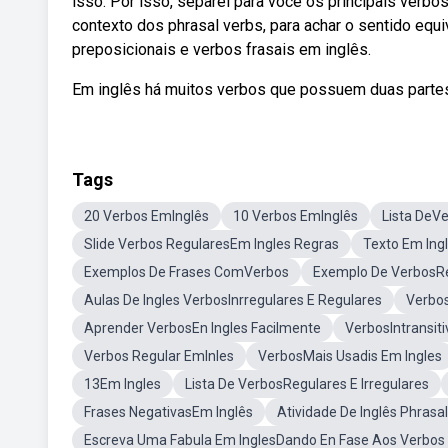
isso. Por isso, separei para você os principais verb
contexto dos phrasal verbs, para achar o sentido equ
preposicionais e verbos frasais em inglês.
Em inglês há muitos verbos que possuem duas partes:
Tags
20 Verbos EmInglês
10 Verbos EmInglês
Lista DeV
Slide Verbos RegularesEm Ingles Regras
Texto Em Ing
Exemplos De Frases ComVerbos
Exemplo De VerbosRe
Aulas De Ingles VerbosInrregulares E Regulares
Verbo
Aprender VerbosEn Ingles Facilmente
VerbosIntransit
Verbos Regular EmInles
VerbosMais Usadis Em Ingles
13Em Ingles
Lista De VerbosRegulares E Irregulares
Frases NegativasEm Inglês
Atividade De Inglês Phrasa
Escreva Uma Fabula Em InglesDando En Fase Aos Verbos