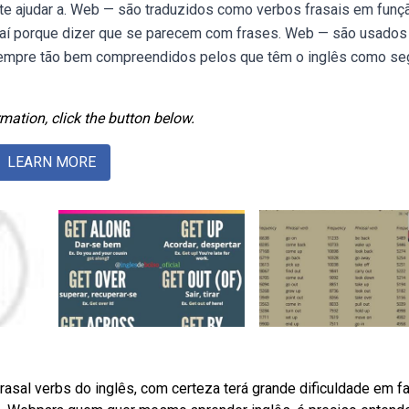
 te ajudar a. Web — são traduzidos como verbos frasais em funç
Daí porque dizer que se parecem com frases. Web — são usado
 sempre tão bem compreendidos pelos que têm o inglês como s
mation, click the button below.
LEARN MORE
asal verbs do inglês, com certeza terá grande dificuldade em f