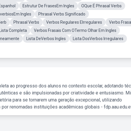
Espanhol
Estrutur De FrasesEm Ingles
OQue É Phrasal Verbs
verbiosEm Ingles
Phrasal Verbs Significado
Verb
Phrasal Verbs
Verbos Regulares EIrregulares
Verbo Frasa
Lista Completa
Verbos Frasais Com OTermo Olhar Em Ingles
taneamente
Lista DeVerbos Ingles
Lista DosVerbos Irregulares
leta ao progresso dos alunos no contexto escolar, adotando té
tênticas e são impulsionadas por criatividade e entusiasmo. M
etória para se tornarem uma geração excepcional, utilizando
 por renomadas instituições acadêmicas globais - fdp.aau.edu.et