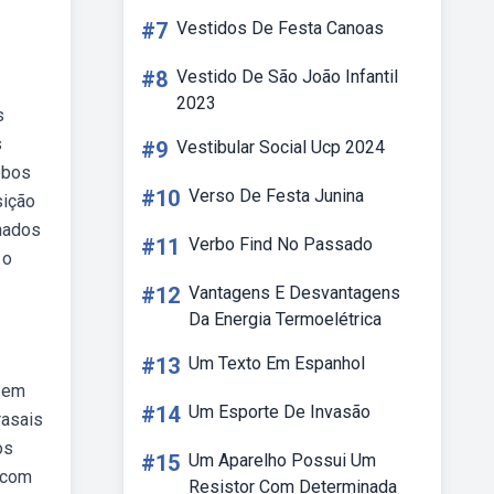
#7
Vestidos De Festa Canoas
#8
Vestido De São João Infantil
2023
s
s
#9
Vestibular Social Ucp 2024
Webos
#10
Verso De Festa Junina
sição
hados
#11
Verbo Find No Passado
 o
#12
Vantagens E Desvantagens
Da Energia Termoelétrica
#13
Um Texto Em Espanhol
o em
#14
Um Esporte De Invasão
rasais
os
#15
Um Aparelho Possui Um
 com
Resistor Com Determinada