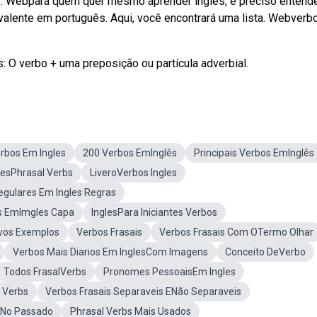
os. Webpara quem quer mesmo aprender inglês, é preciso entend
ivalente em português. Aqui, você encontrará uma lista. Webverb
 O verbo + uma preposição ou partícula adverbial.
erbos Em Ingles
200 Verbos EmInglês
Principais Verbos EmInglês
lesPhrasal Verbs
LiveroVerbos Ingles
gulares Em Ingles Regras
s EmImgles Capa
InglesPara Iniciantes Verbos
ivos Exemplos
Verbos Frasais
Verbos Frasais Com OTermo Olhar
Verbos Mais Diarios Em InglesCom Imagens
Conceito DeVerbo
Todos FrasalVerbs
Pronomes PessoaisEm Ingles
l Verbs
Verbos Frasais Separaveis ENão Separaveis
 No Passado
Phrasal Verbs Mais Usados