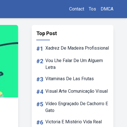
Contact
Tos
DMCA
Top Post
#1
Xadrez De Madeira Profissional
#2
Vou Lhe Falar De Um Alguem
Letra
#3
Vitaminas De Las Frutas
#4
Visual Arte Comunicação Visual
#5
Vídeo Engraçado De Cachorro E
Gato
#6
Victoria E Mistério Vida Real