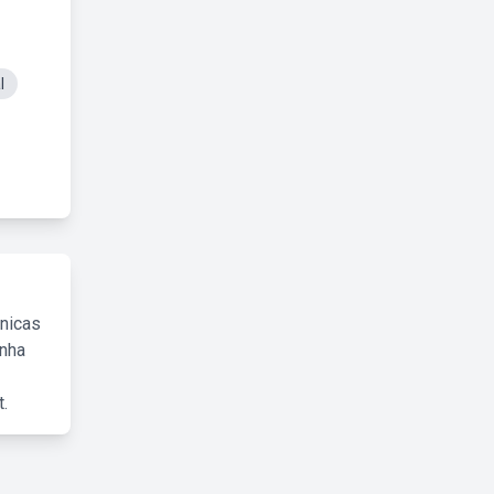
l
cnicas
inha
.