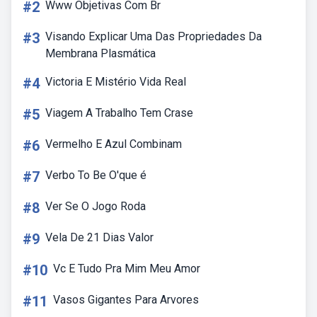
#2
Www Objetivas Com Br
#3
Visando Explicar Uma Das Propriedades Da
Membrana Plasmática
#4
Victoria E Mistério Vida Real
#5
Viagem A Trabalho Tem Crase
#6
Vermelho E Azul Combinam
#7
Verbo To Be O'que é
#8
Ver Se O Jogo Roda
#9
Vela De 21 Dias Valor
#10
Vc E Tudo Pra Mim Meu Amor
#11
Vasos Gigantes Para Arvores