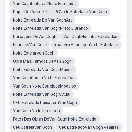
Van GoghPinturas Noite Estrelada
Papel De Parede Para PCNoite Estrelada Van Gogh
Noite Estrelada De Van GoghArt
Noite Estrelada Van GoghPreto E Branco
Paisagens DeVan Gogh
Van GoghNoitinha Estrelados
ImagensVan Gogh
Imagem VangogohNoite Estrelada
Noite EstelarVan Gogh
Obra Mais Famosa DeVan Gogh
Noite Estrelada Van GoghMuseu
Van GoghCom a Noite Estrela Da
Van Gogh Noite EstreladaModelos
Noite Estrelada Van GoghAtual
CEU Estrelado PaisagemVan Gogh
Van Gogh NoiteIluminada
Fotos Das Obras DeVan Gogh Noite Estrelada
Céu EstrelaVan Goch
Céu EstreladoVan Gogh Realista