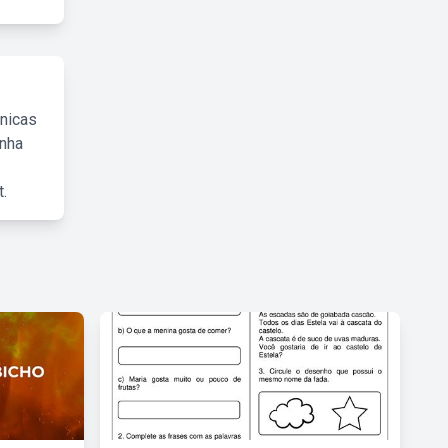
cnicas
inha
.