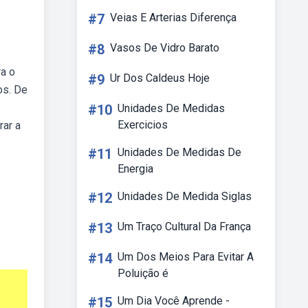
#7
Veias E Arterias Diferença
#8
Vasos De Vidro Barato
ra o
#9
Ur Dos Caldeus Hoje
os. De
#10
Unidades De Medidas
Exercicios
rar a
#11
Unidades De Medidas De
Energia
#12
Unidades De Medida Siglas
#13
Um Traço Cultural Da França
#14
Um Dos Meios Para Evitar A
Poluição é
#15
Um Dia Você Aprende -