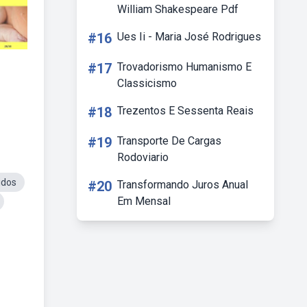
William Shakespeare Pdf
#16
Ues Ii - Maria José Rodrigues
#17
Trovadorismo Humanismo E
Classicismo
#18
Trezentos E Sessenta Reais
#19
Transporte De Cargas
Rodoviario
idos
#20
Transformando Juros Anual
Em Mensal