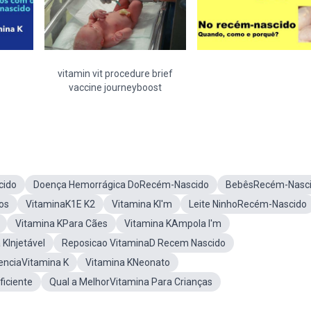
vitamin vit procedure brief
vaccine journeyboost
ido
Doença Hemorrágica DoRecém-Nascido
BebêsRecém-Nasc
os
VitaminaK1E K2
Vitamina KI'm
Leite NinhoRecém-Nascido
Vitamina KPara Cães
Vitamina KAmpola I'm
 KInjetável
Reposicao VitaminaD Recem Nascido
ienciaVitamina K
Vitamina KNeonato
ficiente
Qual a MelhorVitamina Para Crianças