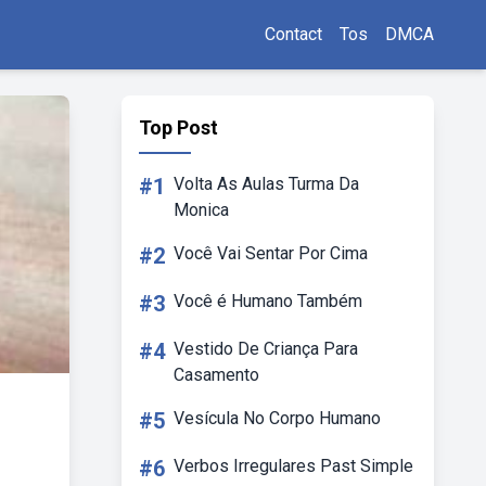
Contact
Tos
DMCA
Top Post
#1
Volta As Aulas Turma Da
Monica
#2
Você Vai Sentar Por Cima
#3
Você é Humano Também
#4
Vestido De Criança Para
Casamento
#5
Vesícula No Corpo Humano
#6
Verbos Irregulares Past Simple