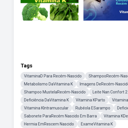
Tags
VitaminaD Para Recém-Nascido
ShampooRecém-Nasc
Metabolismo DaVitamina K
Imagens DeRecém-Nascid
Shampoo MustelaRecém-Nascido
Leite Nan Confort 2
Deficiência DaVitamina K
Vitamina KParto
Vitamina
Vitamina KIntramuscular
Rubéola ESarampo
Defic
Sabonete ParaRecém Nascido Em Barra
Vitamina KDe
Hermia EmRescem Nascido
ExameVitamina K