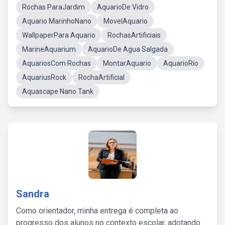
Rochas ParaJardim
AquarioDe Vidro
Aquario MarinhoNano
MovelAquario
WallpaperPara Aquario
RochasArtificiais
MarineAquarium
AquarioDe Agua Salgada
AquariosCom Rochas
MontarAquario
AquarioRio
AquariusRock
RochaArtificial
Aquascape Nano Tank
Sandra
Como orientador, minha entrega é completa ao
progresso dos alunos no contexto escolar, adotando