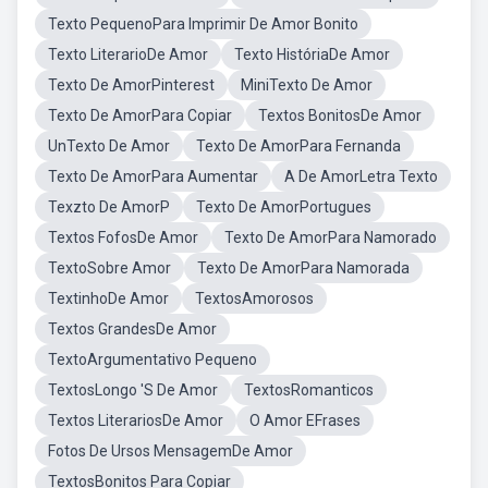
Texto PequenoPara Imprimir De Amor Bonito
Texto LiterarioDe Amor
Texto HistóriaDe Amor
Texto De AmorPinterest
MiniTexto De Amor
Texto De AmorPara Copiar
Textos BonitosDe Amor
UnTexto De Amor
Texto De AmorPara Fernanda
Texto De AmorPara Aumentar
A De AmorLetra Texto
Texzto De AmorP
Texto De AmorPortugues
Textos FofosDe Amor
Texto De AmorPara Namorado
TextoSobre Amor
Texto De AmorPara Namorada
TextinhoDe Amor
TextosAmorosos
Textos GrandesDe Amor
TextoArgumentativo Pequeno
TextosLongo 'S De Amor
TextosRomanticos
Textos LiterariosDe Amor
O Amor EFrases
Fotos De Ursos MensagemDe Amor
TextosBonitos Para Copiar