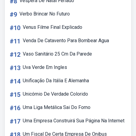
#8
Vespera De Natal Feriado
#9
Verbo Brincar No Futuro
#10
Venus Filme Final Explicado
#11
Venda De Catavento Para Bombear Agua
#12
Vaso Sanitário 25 Cm Da Parede
#13
Uva Verde Em Ingles
#14
Unificação Da Itália E Alemanha
#15
Unicórnio De Verdade Colorido
#16
Uma Liga Metálica Sai Do Forno
#17
Uma Empresa Construirá Sua Página Na Internet
#18
Um Fiscal De Certa Empresa De Onibus