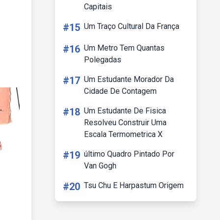
Capitais
#15
Um Traço Cultural Da França
#16
Um Metro Tem Quantas
Polegadas
#17
Um Estudante Morador Da
Cidade De Contagem
#18
Um Estudante De Fisica
Resolveu Construir Uma
Escala Termometrica X
#19
último Quadro Pintado Por
Van Gogh
#20
Tsu Chu E Harpastum Origem