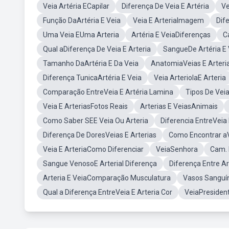
Veia Artéria ECapilar
Diferença De Veia E Artéria
Ve
Função DaArtéria E Veia
Veia E ArteriaImagem
Dif
Uma Veia EUma Arteria
Artéria E VeiaDiferenças
C
Qual aDiferença De Veia E Arteria
SangueDe Artéria E 
Tamanho DaArtéria E Da Veia
AnatomiaVeias E Arteri
Diferença TunicaArtéria E Veia
Veia ArteriolaE Arteria
Comparação EntreVeia E Artéria Lamina
Tipos De Vei
Veia E ArteriasFotos Reais
Arterias E VeiasAnimais
Como Saber SEE Veia Ou Arteria
Diferencia EntreVeia 
Diferença De DoresVeias E Arterias
Como Encontrar aV
Veia E ArteriaComo Diferenciar
VeiaSenhora
Cam. 
Sangue VenosoE Arterial Diferença
Diferença Entre Ar
Arteria E VeiaComparação Musculatura
Vasos Sanguín
Qual a Diferença EntreVeia E Arteria Cor
VeiaPresiden