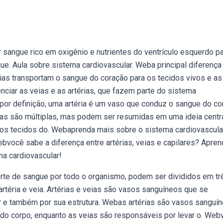
 sangue rico em oxigênio e nutrientes do ventrículo esquerdo pa
ue. Aula sobre sistema cardiovascular. Weba principal diferença
rias transportam o sangue do coração para os tecidos vivos e as
enciar as veias e as artérias, que fazem parte do sistema
por definição, uma artéria é um vaso que conduz o sangue do co
érias são múltiplas, mas podem ser resumidas em uma ideia centra
 os tecidos do. Webaprenda mais sobre o sistema cardiovascula
Webvocê sabe a diferença entre artérias, veias e capilares? Apren
ma cardiovascular!
te de sangue por todo o organismo, podem ser divididos em tr
 artéria e veia. Artérias e veias são vasos sanguíneos que se
r e também por sua estrutura. Webas artérias são vasos sanguí
 do corpo, enquanto as veias são responsáveis por levar o. Web