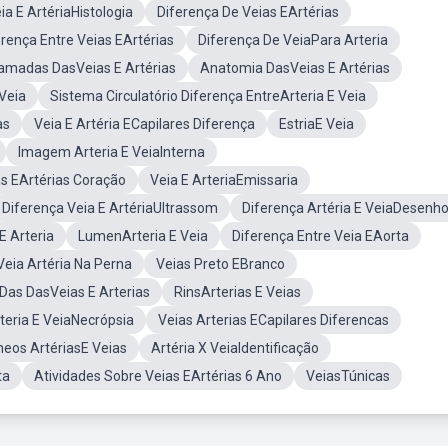
ia E ArtériaHistologia
Diferença De Veias EArtérias
erença Entre Veias EArtérias
Diferença De VeiaPara Arteria
amadas DasVeias E Artérias
Anatomia DasVeias E Artérias
Veia
Sistema Circulatório Diferença EntreArteria E Veia
as
Veia E Artéria ECapilares Diferença
EstriaE Veia
Imagem Arteria E VeiaInterna
as EArtérias Coração
Veia E ArteriaEmissaria
Diferença Veia E ArtériaUltrassom
Diferença Artéria E VeiaDesenh
E Arteria
LumenArteria E Veia
Diferença Entre Veia EAorta
eia Artéria Na Perna
Veias Preto EBranco
Das DasVeias E Arterias
RinsArterias E Veias
teria E VeiaNecrópsia
Veias Arterias ECapilares Diferencas
eos ArtériasE Veias
Artéria X VeiaIdentificação
ta
Atividades Sobre Veias EArtérias 6 Ano
VeiasTúnicas