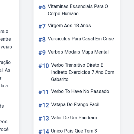
#6
Vitaminas Essenciais Para O
Corpo Humano
#7
Virgem Aos 18 Anos
ra o
#8
Versiculos Para Casal Em Crise
 entre
 veias
#9
Verbos Modais Mapa Mental
ração
#10
Verbo Transitivo Direto E
l: As
Indireto Exercicios 7 Ano Com
r
Gabarito
da a
#11
Verbo To Have No Passado
#12
Vatapa De Frango Facil
ês
#13
Valor De Um Pandeiro
neos
você
#14
Unico Pais Que Tem 3