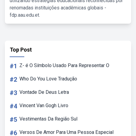
utilizando estratégias educacionais reconhecidas por
renomadas instituições acadêmicas globais -
fdp.aau.edu.et.
Top Post
#1
Z- é O Símbolo Usado Para Representar O
#2
Who Do You Love Tradução
#3
Vontade De Deus Letra
#4
Vincent Van Gogh Livro
#5
Vestimentas Da Região Sul
#6
Versos De Amor Para Uma Pessoa Especial