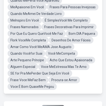
Quando MePerdi Você Apareceu
MeApaixonei Em Você
Frases Para Pessoas Invejosas
Quando MeAmei De Verdade Livro
MeInspiro Em Você
É SimplesVocê Me Completo
Frases Namorados
Frases Decorativas Para Imprimir
Por Que Eu Quero QueVocê Me Faz
Bom DIA Paquera
Flork VoceMe Completa
Desenhos De Amor Fáceis
Amar Como Você MeAMA Jose Augusto
Quando Vocêfor Suai
Você MeCompeta
Arte Pequeno Príncipe
Acho Que Estou Apaixonada
Alguem Especial
Voce MeEstressa Mas Te Amo
SE for Pra MePerder Que Seja Em Você
Frase Voce MeFaz Bem
Procura-se Amor
Voce É Bom QuaseMe Pegou