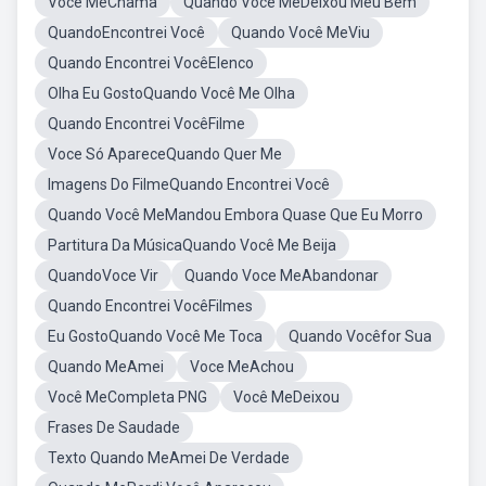
Você MeChama
Quando Você MeDeixou Meu Bem
QuandoEncontrei Você
Quando Você MeViu
Quando Encontrei VocêElenco
Olha Eu GostoQuando Você Me Olha
Quando Encontrei VocêFilme
Voce Só ApareceQuando Quer Me
Imagens Do FilmeQuando Encontrei Você
Quando Você MeMandou Embora Quase Que Eu Morro
Partitura Da MúsicaQuando Você Me Beija
QuandoVoce Vir
Quando Voce MeAbandonar
Quando Encontrei VocêFilmes
Eu GostoQuando Você Me Toca
Quando Vocêfor Sua
Quando MeAmei
Voce MeAchou
Você MeCompleta PNG
Você MeDeixou
Frases De Saudade
Texto Quando MeAmei De Verdade