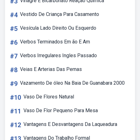
#3
Vinagre E Bicarbonato Reação Química
#4
Vestido De Criança Para Casamento
#5
Vesícula Lado Direito Ou Esquerdo
#6
Verbos Terminados Em ão E Am
#7
Verbos Irregulares Ingles Passado
#8
Veias E Arterias Das Pernas
#9
Vazamento De óleo Na Baia De Guanabara 2000
#10
Vaso De Flores Natural
#11
Vaso De Flor Pequeno Para Mesa
#12
Vantagens E Desvantagens Da Laqueadura
#13
Vantagens Do Trabalho Formal