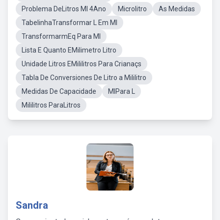
Problema DeLitros Ml 4Ano
Microlitro
As Medidas
TabelinhaTransformar L Em Ml
TransformarmEq Para Ml
Lista E Quanto EMilimetro Litro
Unidade Litros EMililitros Para Crianaçs
Tabla De Conversiones De Litro a Mililitro
Medidas De Capacidade
MlPara L
Mililitros ParaLitros
Sandra