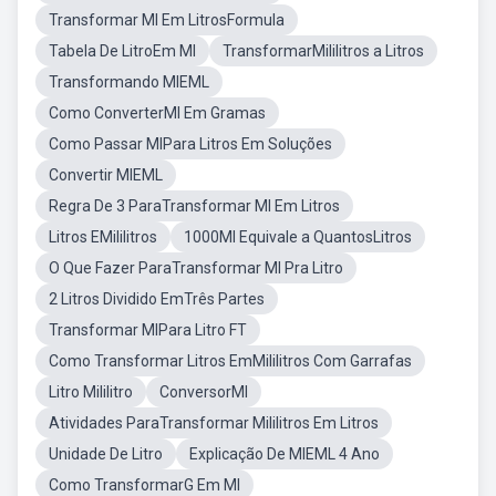
Transformar Ml Em LitrosFormula
Tabela De LitroEm Ml
TransformarMililitros a Litros
Transformando MlEML
Como ConverterMl Em Gramas
Como Passar MlPara Litros Em Soluções
Convertir MlEML
Regra De 3 ParaTransformar Ml Em Litros
Litros EMililitros
1000Ml Equivale a QuantosLitros
O Que Fazer ParaTransformar Ml Pra Litro
2 Litros Dividido EmTrês Partes
Transformar MlPara Litro FT
Como Transformar Litros EmMililitros Com Garrafas
Litro Mililitro
ConversorMl
Atividades ParaTransformar Mililitros Em Litros
Unidade De Litro
Explicação De MlEML 4 Ano
Como TransformarG Em Ml