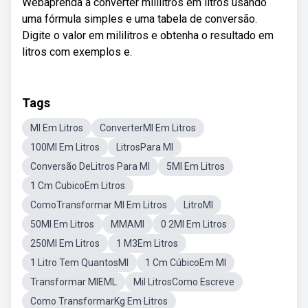
Webaprenda a converter mililitros em litros usando
uma fórmula simples e uma tabela de conversão.
Digite o valor em mililitros e obtenha o resultado em
litros com exemplos e.
Tags
Ml Em Litros
ConverterMl Em Litros
100Ml Em Litros
LitrosPara Ml
Conversão DeLitros Para Ml
5Ml Em Litros
1 Cm CubicoEm Litros
ComoTransformar Ml Em Litros
LitroMl
50Ml Em Litros
MMAMl
0 2Ml Em Litros
250Ml Em Litros
1 M3Em Litros
1 Litro Tem QuantosMl
1 Cm CúbicoEm Ml
Transformar MlEML
Mil LitrosComo Escreve
Como TransformarKg Em Litros