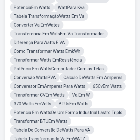
PotênciaEm Watts
WattPara Kva
Tabela TransformaçãoWatts Em Va
Converter Va EmWates
Transferencia Em WatsEm Va Transformador
Diferença ParaWatts E VA
Como Transformar Watts EmkWh
Transformar Watts EmResistência
Potência Em WattsComputador Com as Telas
Conversão WattsPVA
Cálculo DeWatts Em Amperes
Converesor EmAmperes Para Watts
65CvEm Watts
Transformar CVEm Watts
Va Em W
370 Watts EmVolts
BTUsEm Watts
Potencia Em WattsDe Um Formo Industrial Lastro Triplo
Transformar BTUEm Watts
Tabela De Conversão DeWatts Para VA
Tabela Transformando Va EmWATZ