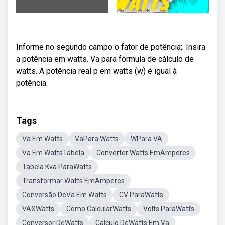
Informe no segundo campo o fator de potência;. Insira
a potência em watts. Va para fórmula de cálculo de
watts. A potência real p em watts (w) é igual à
potência.
Tags
Va Em Watts
VaPara Watts
WPara VA
Va Em WattsTabela
Converter Watts EmAmperes
Tabela Kva ParaWatts
Transformar Watts EmAmperes
Conversão DeVa Em Watts
CV ParaWatts
VAXWatts
Como CalcularWatts
Volts ParaWatts
Conversor DeWatts
Calculo DeWatts Em Va