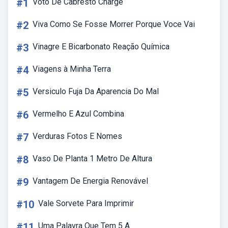
#1
Voto De Cabresto Charge
#2
Viva Como Se Fosse Morrer Porque Voce Vai
#3
Vinagre E Bicarbonato Reação Química
#4
Viagens à Minha Terra
#5
Versiculo Fuja Da Aparencia Do Mal
#6
Vermelho E Azul Combina
#7
Verduras Fotos E Nomes
#8
Vaso De Planta 1 Metro De Altura
#9
Vantagem De Energia Renovável
#10
Vale Sorvete Para Imprimir
#11
Uma Palavra Que Tem 5 A