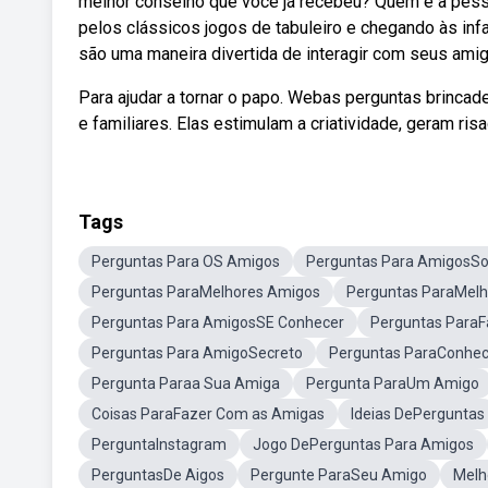
melhor conselho que você já recebeu? Quem é a pessoa
pelos clássicos jogos de tabuleiro e chegando às inf
são uma maneira divertida de interagir com seus amigo
Para ajudar a tornar o papo. Webas perguntas brincad
e familiares. Elas estimulam a criatividade, geram ri
Tags
Perguntas Para OS Amigos
Perguntas Para AmigosS
Perguntas ParaMelhores Amigos
Perguntas ParaMel
Perguntas Para AmigosSE Conhecer
Perguntas ParaF
Perguntas Para AmigoSecreto
Perguntas ParaConhe
Pergunta Paraa Sua Amiga
Pergunta ParaUm Amigo
Coisas ParaFazer Com as Amigas
Ideias DePerguntas
PerguntaInstagram
Jogo DePerguntas Para Amigos
PerguntasDe Aigos
Pergunte ParaSeu Amigo
Melh