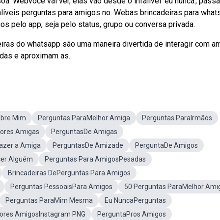
. Webvocê vai ver, elas vão desde o infalível 'eu nunca', pass
alíveis perguntas para amigos no. Webas brincadeiras para wha
s pelo app, seja pelo status, grupo ou conversa privada.
eiras do whatsapp são uma maneira divertida de interagir com a
sadas e aproximam as.
obre Mim
Perguntas ParaMelhor Amiga
Perguntas ParaIrmãos
hores Amigas
PerguntasDe Amigas
azer a Amiga
PerguntasDe Amizade
PerguntaDe Amigos
cer Alguém
Perguntas Para AmigosPesadas
Brincadeiras DePerguntas Para Amigos
Perguntas PessoaisPara Amigos
50 Perguntas ParaMelhor Ami
Perguntas ParaMim Mesma
Eu NuncaPerguntas
ores AmigosInstagram PNG
PerguntaPros Amigos