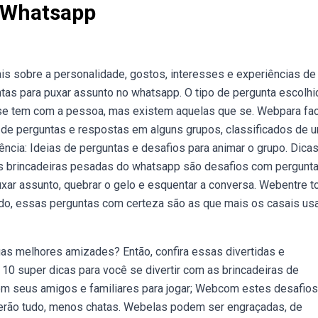
 Whatsapp
s sobre a personalidade, gostos, interesses e experiências de
as para puxar assunto no whatsapp. O tipo de pergunta escolhi
se tem com a pessoa, mas existem aquelas que se. Webpara faci
 de perguntas e respostas em alguns grupos, classificados de 
ncia: Ideias de perguntas e desafios para animar o grupo. Dica
s brincadeiras pesadas do whatsapp são desafios com pergunt
xar assunto, quebrar o gelo e esquentar a conversa. Webentre t
ado, essas perguntas com certeza são as que mais os casais us
uas melhores amizades? Então, confira essas divertidas e
10 super dicas para você se divertir com as brincadeiras de
om seus amigos e familiares para jogar; Webcom estes desafios
serão tudo, menos chatas. Webelas podem ser engraçadas, de