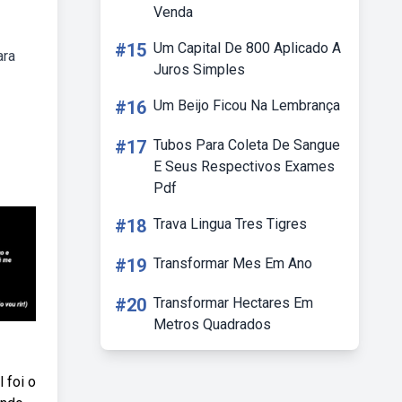
Venda
#15
Um Capital De 800 Aplicado A
ara
Juros Simples
#16
Um Beijo Ficou Na Lembrança
#17
Tubos Para Coleta De Sangue
E Seus Respectivos Exames
Pdf
#18
Trava Lingua Tres Tigres
#19
Transformar Mes Em Ano
#20
Transformar Hectares Em
Metros Quadrados
 foi o