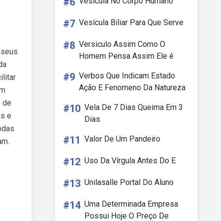
#6
Vesícula No Corpo Humano
#7
Vesícula Biliar Para Que Serve
#8
Versiculo Assim Como O
 seus
Homem Pensa Assim Ele é
da
#9
Verbos Que Indicam Estado
litar
Ação E Fenomeno Da Natureza
um
s de
#10
Vela De 7 Dias Queima Em 3
as e
Dias
odas
#11
Valor De Um Pandeiro
am.
#12
Uso Da Vírgula Antes Do E
#13
Unilasalle Portal Do Aluno
#14
Uma Determinada Empresa
Possui Hoje O Preço De