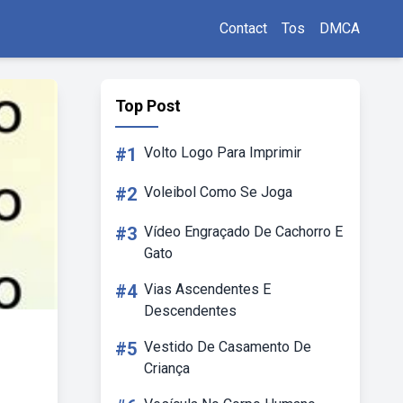
Contact
Tos
DMCA
Top Post
#1
Volto Logo Para Imprimir
#2
Voleibol Como Se Joga
#3
Vídeo Engraçado De Cachorro E
Gato
#4
Vias Ascendentes E
Descendentes
#5
Vestido De Casamento De
Criança