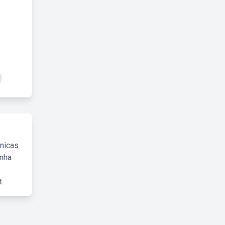
cnicas
inha
.