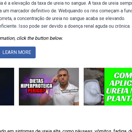
a é a elevação da taxa de ureia no sangue. A taxa de ureia semp
eja um marcador definitivo de. Webquando os rins começam a fun
rreta, a concentração de ureia no sangue acaba se elevando.
iciente. Isso pode ser devido a doença renal aguda ou crônica.
mation, click the button below.
LEARN MORE
do em sintomas de ureia alta, como náuseas, vômitos, fadiga, d