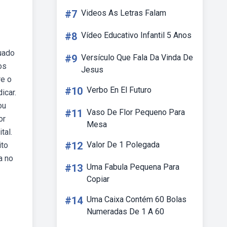
#7
Videos As Letras Falam
#8
Vídeo Educativo Infantil 5 Anos
uado
#9
Versículo Que Fala Da Vinda De
os
Jesus
re o
#10
Verbo En El Futuro
icar.
ou
#11
Vaso De Flor Pequeno Para
or
Mesa
tal.
#12
Valor De 1 Polegada
ito
a no
#13
Uma Fabula Pequena Para
Copiar
#14
Uma Caixa Contém 60 Bolas
Numeradas De 1 A 60