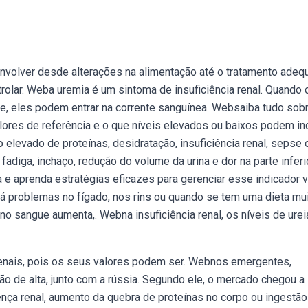
nvolver desde alterações na alimentação até o tratamento adeq
rolar. Weba uremia é um sintoma de insuficiência renal. Quando 
e, eles podem entrar na corrente sanguínea. Websaiba tudo sob
alores de referência e o que níveis elevados ou baixos podem ind
elevado de proteínas, desidratação, insuficiência renal, sepse 
diga, inchaço, redução do volume da urina e dor na parte inferi
 e aprenda estratégias eficazes para gerenciar esse indicador vi
 problemas no fígado, nos rins ou quando se tem uma dieta mu
 no sangue aumenta,. Webna insuficiência renal, os níveis de urei
renais, pois os seus valores podem ser. Webnos emergentes,
ão de alta, junto com a rússia. Segundo ele, o mercado chegou a
oença renal, aumento da quebra de proteínas no corpo ou ingestão