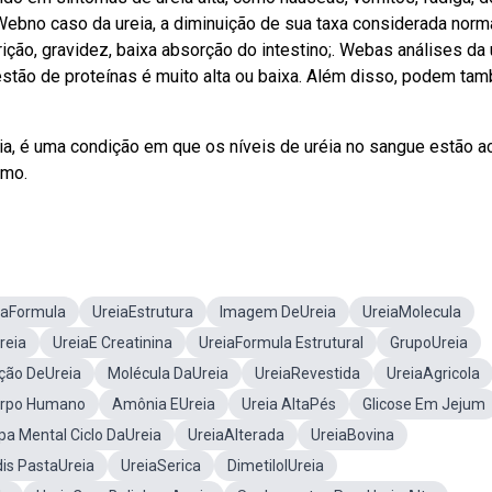
. Webno caso da ureia, a diminuição de sua taxa considerada norm
rição, gravidez, baixa absorção do intestino;. Webas análises da 
estão de proteínas é muito alta ou baixa. Além disso, podem ta
a, é uma condição em que os níveis de uréia no sangue estão a
smo.
iaFormula
UreiaEstrutura
Imagem DeUreia
UreiaMolecula
reia
UreiaE Creatinina
UreiaFormula Estrutural
GrupoUreia
ção DeUreia
Molécula DaUreia
UreiaRevestida
UreiaAgricola
orpo Humano
Amônia EUreia
Ureia AltaPés
Glicose Em Jejum
a Mental Ciclo DaUreia
UreiaAlterada
UreiaBovina
is PastaUreia
UreiaSerica
DimetilolUreia