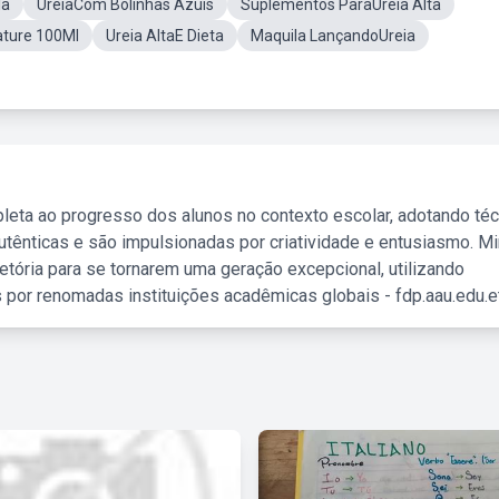
la
UreiaCom Bolinhas Azuis
Suplementos ParaUreia Alta
ature 100Ml
Ureia AltaE Dieta
Maquila LançandoUreia
leta ao progresso dos alunos no contexto escolar, adotando té
tênticas e são impulsionadas por criatividade e entusiasmo. M
etória para se tornarem uma geração excepcional, utilizando
 por renomadas instituições acadêmicas globais - fdp.aau.edu.et