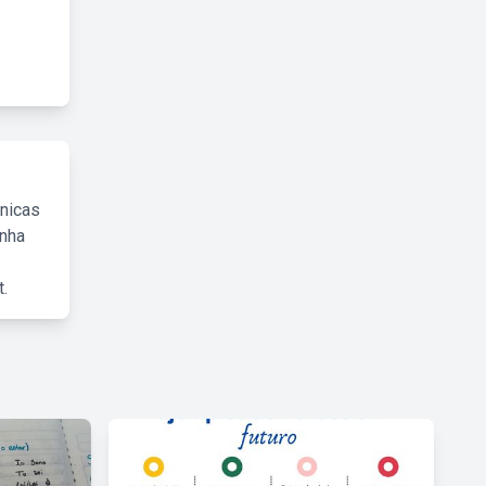
cnicas
inha
.