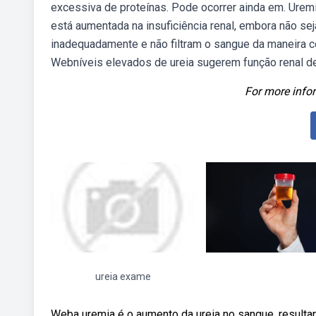
excessiva de proteínas. Pode ocorrer ainda em. Uremi
está aumentada na insuficiência renal, embora não s
inadequadamente e não filtram o sangue da maneira co
Webníveis elevados de ureia sugerem função renal def
For more infor
ureia exame
Weba uremia é o aumento da ureia no sangue, resultan