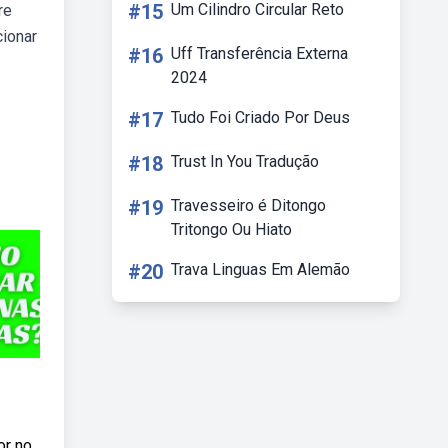
#15
Um Cilindro Circular Reto
re
cionar
#16
Uff Transferência Externa
2024
#17
Tudo Foi Criado Por Deus
#18
Trust In You Tradução
#19
Travesseiro é Ditongo
Tritongo Ou Hiato
#20
Trava Linguas Em Alemão
or no