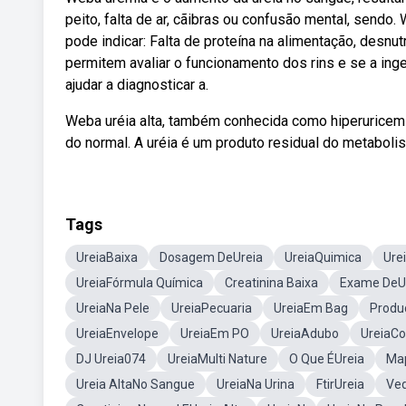
peito, falta de ar, cãibras ou confusão mental, sendo
pode indicar: Falta de proteína na alimentação, desnut
permitem avaliar o funcionamento dos rins e se a ing
ajudar a diagnosticar a.
Weba uréia alta, também conhecida como hiperuricemi
do normal. A uréia é um produto residual do metaboli
Tags
UreiaBaixa
Dosagem DeUreia
UreiaQuimica
Ure
UreiaFórmula Química
Creatinina Baixa
Exame DeU
UreiaNa Pele
UreiaPecuaria
UreiaEm Bag
Produ
UreiaEnvelope
UreiaEm PO
UreiaAdubo
UreiaC
DJ Ureia074
UreiaMulti Nature
O Que ÉUreia
Map
Ureia AltaNo Sangue
UreiaNa Urina
FtirUreia
Ved