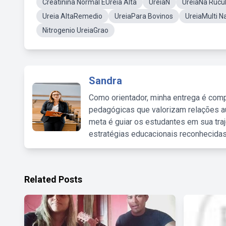
Creatinina Normal EUreia Alta
UreiaN
UreiaNa Rucu
Ureia AltaRemedio
UreiaPara Bovinos
UreiaMulti N
Nitrogenio UreiaGrao
Sandra
Como orientador, minha entrega é comp
pedagógicas que valorizam relações au
meta é guiar os estudantes em sua traj
estratégias educacionais reconhecidas
Related Posts