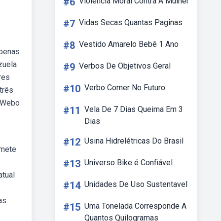
#6
Violencia Moral Contra A Mulher
#7
Vidas Secas Quantas Paginas
#8
Vestido Amarelo Bebê 1 Ano
apenas
zuela
#9
Verbos De Objetivos Geral
res
#10
Verbo Comer No Futuro
três
. Webo
#11
Vela De 7 Dias Queima Em 3
Dias
#12
Usina Hidrelétricas Do Brasil
emete
#13
Universo Bike é Confiável
atual
#14
Unidades De Uso Sustentavel
as
#15
Uma Tonelada Corresponde A
Quantos Quilogramas