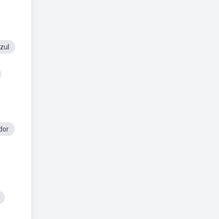
zul
dor