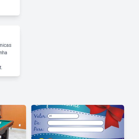
cnicas
inha
.