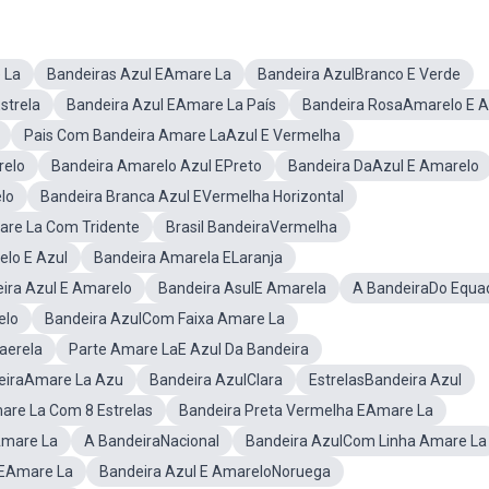
 La
Bandeiras Azul EAmare La
Bandeira AzulBranco E Verde
strela
Bandeira Azul EAmare La País
Bandeira RosaAmarelo E A
Pais Com Bandeira Amare LaAzul E Vermelha
relo
Bandeira Amarelo Azul EPreto
Bandeira DaAzul E Amarelo
lo
Bandeira Branca Azul EVermelha Horizontal
are La Com Tridente
Brasil BandeiraVermelha
lo E Azul
Bandeira Amarela ELaranja
ira Azul E Amarelo
Bandeira AsulE Amarela
A BandeiraDo Equa
elo
Bandeira AzulCom Faixa Amare La
aerela
Parte Amare LaE Azul Da Bandeira
eiraAmare La Azu
Bandeira AzulClara
EstrelasBandeira Azul
are La Com 8 Estrelas
Bandeira Preta Vermelha EAmare La
Amare La
A BandeiraNacional
Bandeira AzulCom Linha Amare La
 EAmare La
Bandeira Azul E AmareloNoruega