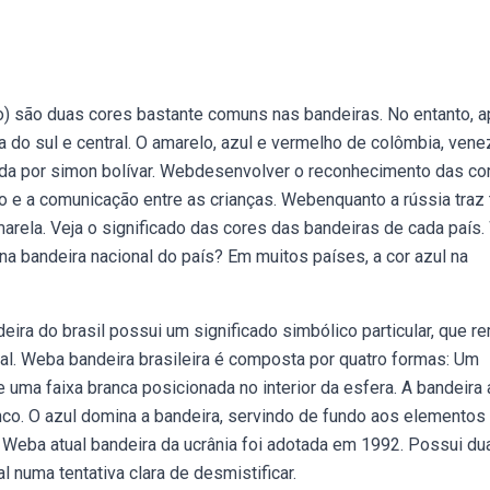
o) são duas cores bastante comuns nas bandeiras. No entanto, 
do sul e central. O amarelo, azul e vermelho de colômbia, vene
da por simon bolívar. Webdesenvolver o reconhecimento das co
ão e a comunicação entre as crianças. Webenquanto a rússia traz 
 amarela. Veja o significado das cores das bandeiras de cada país
 na bandeira nacional do país? Em muitos países, a cor azul na
ra do brasil possui um significado simbólico particular, que r
nal. Weba bandeira brasileira é composta por quatro formas: Um
 uma faixa branca posicionada no interior da esfera. A bandeira 
nco. O azul domina a bandeira, servindo de fundo aos elementos
 Weba atual bandeira da ucrânia foi adotada em 1992. Possui du
 numa tentativa clara de desmistificar.