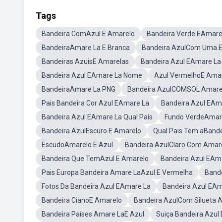
Tags
Bandeira ComAzul E Amarelo
Bandeira Verde EAmare
BandeiraAmare La E Branca
Bandeira AzulCom Uma E
Bandeiras AzuisE Amarelas
Bandeira Azul EAmare La
Bandeira Azul EAmare La Nome
Azul VermelhoE Ama
BandeiraAmare La PNG
Bandeira AzulCOMSOL Amare
Pais Bandeira Cor Azul EAmare La
Bandeira Azul EAm
Bandeira Azul EAmare La Qual País
Fundo VerdeAmare
Bandeira AzulEscuro E Amarelo
Qual Pais Tem aBande
EscudoAmarelo E Azul
Bandeira AzulClaro Com Amar
Bandeira Que TemAzul E Amarelo
Bandeira Azul EAm
Pais Europa Bandeira Amare LaAzul E Vermelha
Band
Fotos Da Bandeira Azul EAmare La
Bandeira Azul EAm
Bandeira CianoE Amarelo
Bandeira AzulCom Silueta 
Bandeira Países Amare LaE Azul
Suiça Bandeira Azul