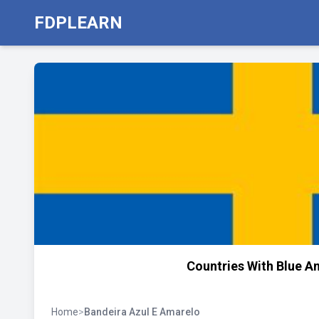
FDPLEARN
Countries With Blue A
Home
>
Bandeira Azul E Amarelo