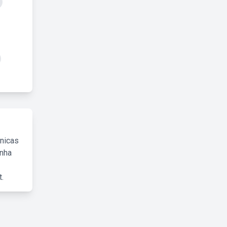
cnicas
inha
.