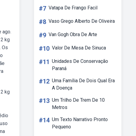
#7
Vatapa De Frango Facil
#8
Vaso Grego Alberto De Oliveira
e ago.
#9
Van Gogh Obra De Arte
 2 kg
. Os
#10
Valor De Mesa De Sinuca
mo
#11
Unidades De Conservação
mãe
Paraná
ra
#12
Uma Família De Dois Qual Era
A Doença
 2 kg
#13
Um Trilho De Trem De 10
Metros
édio
#14
Um Texto Narrativo Pronto
 uso
Pequeno
uma