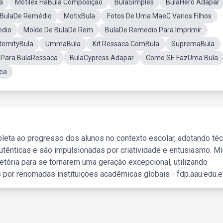
a
Motilex HaBula Composição
BulaSimples
BulaHero Adapar
 BulaDe Remédio
MotixBula
Fotos De Uma MaeC Varios Filhos
edio
Molde De BulaDe Rem
BulaDe Remedio Para Imprimir
ernityBula
UmmaBula
Kit Ressaca ComBula
SupremaBula
 Para BulaRessaca
BulaCypress Adapar
Como SE FazUma Bula
rea
leta ao progresso dos alunos no contexto escolar, adotando té
tênticas e são impulsionadas por criatividade e entusiasmo. M
etória para se tornarem uma geração excepcional, utilizando
 por renomadas instituições acadêmicas globais - fdp.aau.edu.et