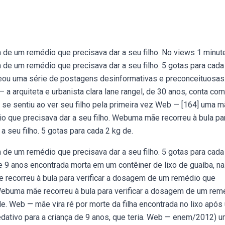
 de um remédio que precisava dar a seu filho. No views 1 minut
de um remédio que precisava dar a seu filho. 5 gotas para cada
eou uma série de postagens desinformativas e preconceituosas
a arquiteta e urbanista clara lane rangel, de 30 anos, conta co
 se sentiu ao ver seu filho pela primeira vez Web — [164] uma 
io que precisava dar a seu filho. Webuma mãe recorreu à bula pa
 seu filho. 5 gotas para cada 2 kg de.
de um remédio que precisava dar a seu filho. 5 gotas para cada
e 9 anos encontrada morta em um contêiner de lixo de guaíba, na
e recorreu à bula para verificar a dosagem de um remédio que
. Webuma mãe recorreu à bula para verificar a dosagem de um rem
de. Web — mãe vira ré por morte da filha encontrada no lixo após
ativo para a criança de 9 anos, que teria. Web — enem/2012) 