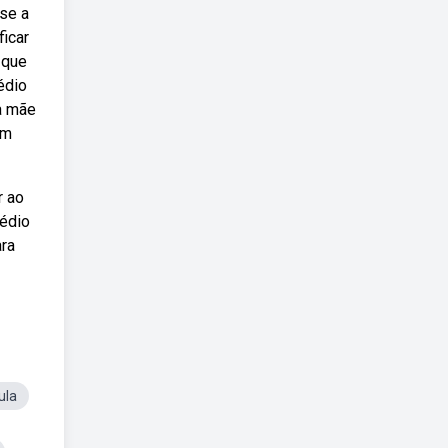
se a
ficar
 que
édio
 a mãe
um
r ao
médio
ara
ula