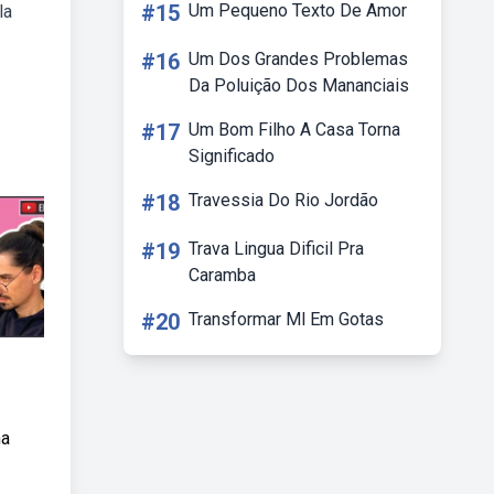
#15
Um Pequeno Texto De Amor
la
#16
Um Dos Grandes Problemas
Da Poluição Dos Mananciais
#17
Um Bom Filho A Casa Torna
Significado
#18
Travessia Do Rio Jordão
#19
Trava Lingua Dificil Pra
Caramba
#20
Transformar Ml Em Gotas
ma