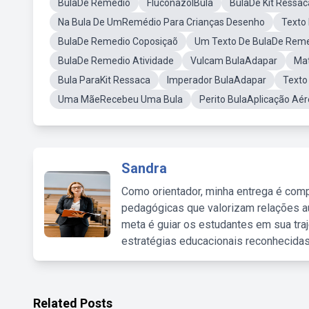
BulaDe Remédio
FluconazolBula
BulaDe Kit Ressac
Na Bula De UmRemédio Para Crianças Desenho
Texto
BulaDe Remedio Coposiçaõ
Um Texto De BulaDe Rem
BulaDe Remedio Atividade
Vulcam BulaAdapar
Mat
Bula ParaKit Ressaca
Imperador BulaAdapar
Texto
Uma MãeRecebeu Uma Bula
Perito BulaAplicação Aé
Sandra
Como orientador, minha entrega é comp
pedagógicas que valorizam relações au
meta é guiar os estudantes em sua traj
estratégias educacionais reconhecidas
Related Posts