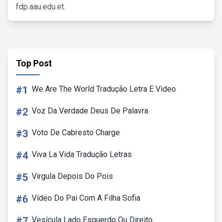
fdp.aau.edu.et.
Top Post
#1
We Are The World Tradução Letra E Video
#2
Voz Da Verdade Deus De Palavra
#3
Voto De Cabresto Charge
#4
Viva La Vida Tradução Letras
#5
Virgula Depois Do Pois
#6
Vídeo Do Pai Com A Filha Sofia
#7
Vesícula Lado Esquerdo Ou Direito