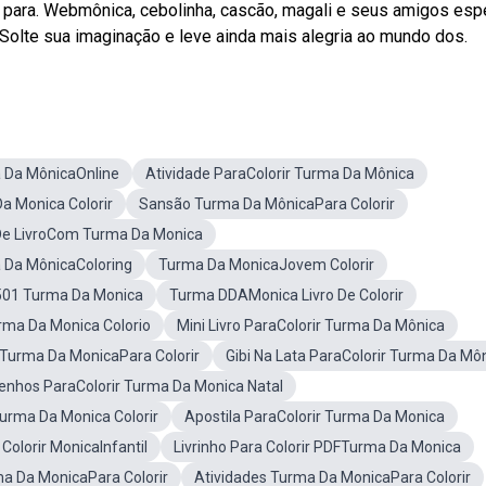
s para. Webmônica, cebolinha, cascão, magali e seus amigos es
 Solte sua imaginação e leve ainda mais alegria ao mundo dos.
a Da MônicaOnline
Atividade ParaColorir Turma Da Mônica
 Monica Colorir
Sansão Turma Da MônicaPara Colorir
e LivroCom Turma Da Monica
 Da MônicaColoring
Turma Da MonicaJovem Colorir
r501 Turma Da Monica
Turma DDAMonica Livro De Colorir
rma Da Monica Colorio
Mini Livro ParaColorir Turma Da Mônica
 Turma Da MonicaPara Colorir
Gibi Na Lata ParaColorir Turma Da Mô
enhos ParaColorir Turma Da Monica Natal
urma Da Monica Colorir
Apostila ParaColorir Turma Da Monica
 Colorir MonicaInfantil
Livrinho Para Colorir PDFTurma Da Monica
ma Da MonicaPara Colorir
Atividades Turma Da MonicaPara Colorir