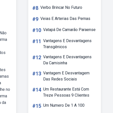
#8
Verbo Brincar No Futuro
#9
Veias E Arterias Das Pernas
#10
Vatapá De Camarão Paraense
 Não
urma
#11
Vantagens E Desvantagens
Transgênicos
odos
#12
Vantagens E Desvantagens
Da Camisinha
ntes
#13
Vantagem E Desvantagem
ramas
Das Redes Sociais
a
#14
Um Restaurante Está Com
lhe no
Treze Pessoas 9 Clientes
turma
a da
#15
Um Numero De 1 A 100