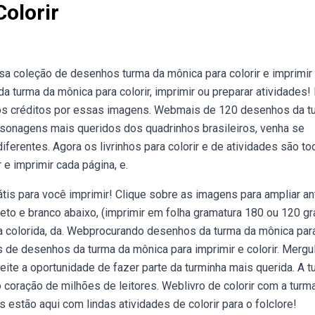
olorir
sa coleção de desenhos turma da mônica para colorir e imprimir
turma da mônica para colorir, imprimir ou preparar atividades!
s os créditos por essas imagens. Webmais de 120 desenhos da t
personagens mais queridos dos quadrinhos brasileiros, venha se
diferentes. Agora os livrinhos para colorir e de atividades são t
e imprimir cada página, e.
rátis para você imprimir! Clique sobre as imagens para ampliar a
reto e branco abaixo, (imprimir em folha gramatura 180 ou 120 g
a colorida, da. Webprocurando desenhos da turma da mônica par
 de desenhos da turma da mônica para imprimir e colorir. Mergu
veite a oportunidade de fazer parte da turminha mais querida. A 
 coração de milhões de leitores. Weblivro de colorir com a turm
 estão aqui com lindas atividades de colorir para o folclore!