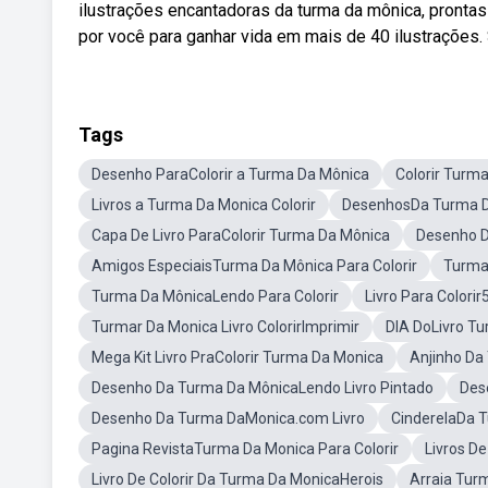
ilustrações encantadoras da turma da mônica, pronta
por você para ganhar vida em mais de 40 ilustrações.
Tags
Desenho ParaColorir a Turma Da Mônica
Colorir Turm
Livros a Turma Da Monica Colorir
DesenhosDa Turma Da
Capa De Livro ParaColorir Turma Da Mônica
Desenho D
Amigos EspeciaisTurma Da Mônica Para Colorir
Turma
Turma Da MônicaLendo Para Colorir
Livro Para Colori
Turmar Da Monica Livro ColorirImprimir
DIA DoLivro Tu
Mega Kit Livro PraColorir Turma Da Monica
Anjinho Da
Desenho Da Turma Da MônicaLendo Livro Pintado
Des
Desenho Da Turma DaMonica.com Livro
CinderelaDa T
Pagina RevistaTurma Da Monica Para Colorir
Livros De
Livro De Colorir Da Turma Da MonicaHerois
Arraia Tur