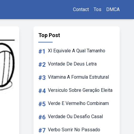
Contact
Tos
DMCA
Top Post
#1
Xl Equivale A Qual Tamanho
#2
Vontade De Deus Letra
#3
Vitamina A Formula Estrutural
#4
Versiculo Sobre Geração Eleita
#5
Verde E Vermelho Combinam
#6
Verdade Ou Desafio Casal
#7
Verbo Sorrir No Passado