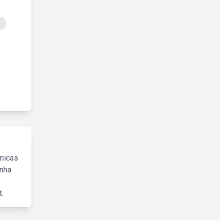
a
cnicas
inha
.