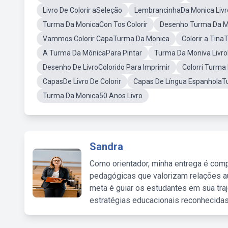
Livro De Colorir aSeleção
LembrancinhaDa Monica Livro
Turma Da MonicaCon Tos Colorir
Desenho Turma Da Mô
Vammos Colorir CapaTurma Da Monica
Colorir a Tin
A Turma Da MônicaPara Pintar
Turma Da Moniva Livro
Desenho De LivroColorido Para Imprimir
Colorri Turma
CapasDe Livro De Colorir
Capas De Língua EspanholaTu
Turma Da Monica50 Anos Livro
Sandra
Como orientador, minha entrega é comp
pedagógicas que valorizam relações au
meta é guiar os estudantes em sua traj
estratégias educacionais reconhecidas