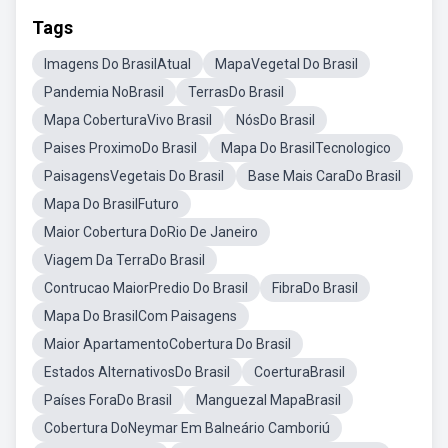
Tags
Imagens Do BrasilAtual
MapaVegetal Do Brasil
Pandemia NoBrasil
TerrasDo Brasil
Mapa CoberturaVivo Brasil
NósDo Brasil
Paises ProximoDo Brasil
Mapa Do BrasilTecnologico
PaisagensVegetais Do Brasil
Base Mais CaraDo Brasil
Mapa Do BrasilFuturo
Maior Cobertura DoRio De Janeiro
Viagem Da TerraDo Brasil
Contrucao MaiorPredio Do Brasil
FibraDo Brasil
Mapa Do BrasilCom Paisagens
Maior ApartamentoCobertura Do Brasil
Estados AlternativosDo Brasil
CoerturaBrasil
Países ForaDo Brasil
Manguezal MapaBrasil
Cobertura DoNeymar Em Balneário Camboriú