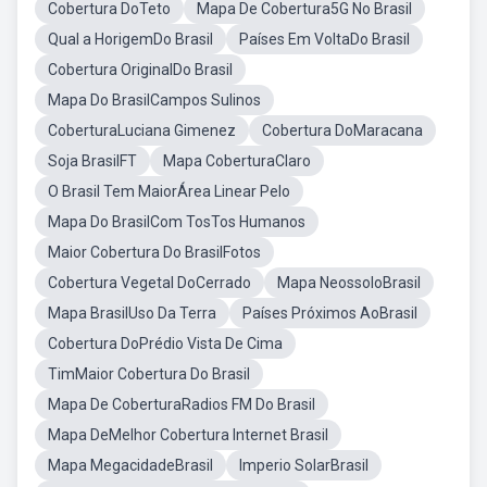
Cobertura DoTeto
Mapa De Cobertura5G No Brasil
Qual a HorigemDo Brasil
Países Em VoltaDo Brasil
Cobertura OriginalDo Brasil
Mapa Do BrasilCampos Sulinos
CoberturaLuciana Gimenez
Cobertura DoMaracana
Soja BrasilFT
Mapa CoberturaClaro
O Brasil Tem MaiorÁrea Linear Pelo
Mapa Do BrasilCom TosTos Humanos
Maior Cobertura Do BrasilFotos
Cobertura Vegetal DoCerrado
Mapa NeossoloBrasil
Mapa BrasilUso Da Terra
Países Próximos AoBrasil
Cobertura DoPrédio Vista De Cima
TimMaior Cobertura Do Brasil
Mapa De CoberturaRadios FM Do Brasil
Mapa DeMelhor Cobertura Internet Brasil
Mapa MegacidadeBrasil
Imperio SolarBrasil