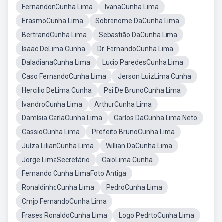
FernandonCunha Lima
IvanaCunha Lima
ErasmoCunha Lima
Sobrenome DaCunha Lima
BertrandCunha Lima
Sebastião DaCunha Lima
Isaac DeLima Cunha
Dr. FernandoCunha Lima
DaladianaCunha Lima
Lucio ParedesCunha Lima
Caso FernandoCunha Lima
Jerson LuizLima Cunha
Hercilio DeLima Cunha
Pai De BrunoCunha Lima
IvandroCunha Lima
ArthurCunha Lima
Damísia CarlaCunha Lima
Carlos DaCunha Lima Neto
CassioCunha Lima
Prefeito BrunoCunha Lima
Juíza LilianCunha Lima
Willian DaCunha Lima
Jorge LimaSecretário
CaioLima Cunha
Fernando Cunha LimaFoto Antiga
RonaldinhoCunha Lima
PedroCunha Lima
Cmjp FernandoCunha Lima
Frases RonaldoCunha Lima
Logo PedrtoCunha Lima