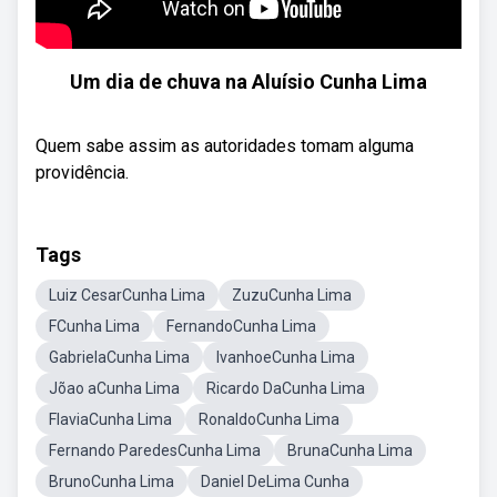
Um dia de chuva na Aluísio Cunha Lima
Quem sabe assim as autoridades tomam alguma
providência.
Tags
Luiz CesarCunha Lima
ZuzuCunha Lima
FCunha Lima
FernandoCunha Lima
GabrielaCunha Lima
IvanhoeCunha Lima
Jõao aCunha Lima
Ricardo DaCunha Lima
FlaviaCunha Lima
RonaldoCunha Lima
Fernando ParedesCunha Lima
BrunaCunha Lima
BrunoCunha Lima
Daniel DeLima Cunha