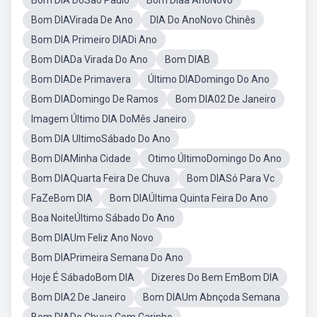
Bom DIA DoSão Paulo
Bom Diaa AnoNovo
Bom DIAVirada De Ano
DIA Do AnoNovo Chinês
Bom DIA Primeiro DIADi Ano
Bom DIADa Virada Do Ano
Bom DIAB
Bom DIADe Primavera
Último DIADomingo Do Ano
Bom DIADomingo De Ramos
Bom DIA02 De Janeiro
Imagem Último DIA DoMês Janeiro
Bom DIA UltimoSábado Do Ano
Bom DIAMinha Cidade
Otimo ÚltimoDomingo Do Ano
Bom DIAQuarta Feira De Chuva
Bom DIASó Para Vc
FaZeBom DIA
Bom DIAÚltima Quinta Feira Do Ano
Boa NoiteÚltimo Sábado Do Ano
Bom DIAUm Feliz Ano Novo
Bom DIAPrimeira Semana Do Ano
Hoje É SábadoBom DIA
Dizeres Do Bem EmBom DIA
Bom DIA2 De Janeiro
Bom DIAUm Abnçoda Semana