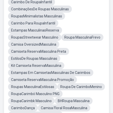
Carimbo De RoupaInfantil
CombinaçõesDe Roupas Masculinas
RoupasMinimalistas Masculinas
Carimbo Para RoupaInfantil
Estampas MasculinasReserva
RoupasStreetwear Masculino
Roupa MasculinaFrevo
Camisa OversizedMasculina
Camiseta ReservaMasculina Preta
EstilosDe Roupas Masculinas
Kit Camiseta ReservaMasculina
Estampas Em CamisetasMasculinas De Carimbos
Camiseta ReservaMasculina Promoção
Roupas MasculinaEstilosas
Roupa De CarimboMenino
RoupaCarimbó Masculino PNG
RoupaCarimbk Masculino
BHRoupa Masculina
CarimboDança
Camisa Floral RosaMasculina