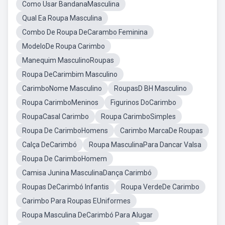
Como Usar BandanaMasculina
Qual Ea Roupa Masculina
Combo De Roupa DeCarambo Feminina
ModeloDe Roupa Carimbo
Manequim MasculinoRoupas
Roupa DeCarimbim Masculino
CarimboNome Masculino
RoupasD BH Masculino
Roupa CarimboMeninos
Figurinos DoCarimbo
RoupaCasal Carimbo
Roupa CarimboSimples
Roupa De CarimboHomens
Carimbo MarcaDe Roupas
Calça DeCarimbó
Roupa MasculinaPara Dancar Valsa
Roupa De CarimboHomem
Camisa Junina MasculinaDança Carimbó
Roupas DeCarimbó Infantis
Roupa VerdeDe Carimbo
Carimbo Para Roupas EUniformes
Roupa Masculina DeCarimbó Para Alugar