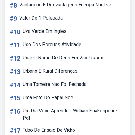
#8
Vantagens E Desvantagens Energia Nuclear
#9
Valor De 1 Polegada
#10
Uva Verde Em Ingles
#11
Uso Dos Porques Atividade
#12
Usar O Nome De Deus Em Vão Frases
#13
Urbano E Rural Diferenças
#14
Uma Torneira Nao Foi Fechada
#15
Uma Foto Do Papai Noel
#16
Um Dia Você Aprende - William Shakespeare
Pdf
#17
Tubo De Ensaio De Vidro