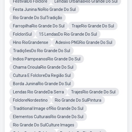
FestivalDo Folclore
Lendas UrbanasRio Grande Do Sul
Festa Junina NoRio Grande Do Sul
Rio Grande Do SulTradição
FarropilhaRio Grande Do Sul
TrajeRio Grande Do Sul
FolcloriSul
15 LendasDo Rio Grande Do Sul
Hino RioGrandense
Adesivo PNGRio Grande Do Sul
TradiçõesDo Rio Grande Do Sul
Indios PampeanosRio Grande Do Sul
Chama CrioulaRio Grande Do Sul
Cultura E FolcloreDa Região Sul
Borda JuninaRio Grande Do Sul
Lendas Rio GrandeDa Serra
TrajesRio Grande Do Sul
FolcloreNordestino
Rio Grande Do SulPintura
Traditional Image ofRio Grande Do Sul
Elementos CulturaisRio Grande Do Sul
Rio Grande Do SulCulture Images