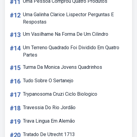
#11
Uma Pessoa Comprou Quatro Produtos
#12
Uma Galinha Clarice Lispector Perguntas E
Respostas
#13
Um Vasilhame Na Forma De Um Cilindro
#14
Um Terreno Quadrado Foi Dividido Em Quatro
Partes
#15
Turma Da Monica Jovens Quadrinhos
#16
Tudo Sobre O Sertanejo
#17
Trypanosoma Cruzi Ciclo Biologico
#18
Travessia Do Rio Jordão
#19
Trava Lingua Em Alemão
#20
Tratado De Utrecht 1713