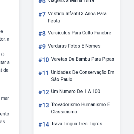
#6
Viagens à Minha Terra
#7
Vestido Infantil 3 Anos Para
Festa
de
#8
Versículos Para Culto Funebre
or, a
#9
Verduras Fotos E Nomes
. O
#10
Varetas De Bambu Para Pipas
tar a
t da
#11
Unidades De Conservação Em
São Paulo
#12
Um Numero De 1 A 100
, mar
#13
Trovadorismo Humanismo E
Classicismo
mento
rês
#14
Trava Lingua Tres Tigres