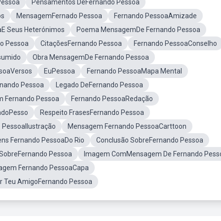
Pessoa
Pensamentos DeFernando Pessoa
os
MensagemFernado Pessoa
Fernando PessoaAmizade
aE Seus Heterónimos
Poema MensagemDe Fernando Pessoa
o Pessoa
CitaçõesFernando Pessoa
Fernando PessoaConselho
sumido
Obra MensagemDe Fernando Pessoa
soaVersos
EuPessoa
Fernando PessoaMapa Mental
nando Pessoa
Legado DeFernando Pessoa
m Fernando Pessoa
Fernando PessoaRedação
ndoPesso
Respeito FrasesFernando Pessoa
PessoaIlustração
Mensagem Fernando PessoaCarttoon
ns Fernando PessoaDo Rio
Conclusão SobreFernando Pessoa
 SobreFernando Pessoa
Imagem ComMensagem De Fernando Pess
agem Fernando PessoaCapa
r Teu AmigoFernando Pessoa