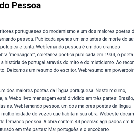
do Pessoa
ritores portugueses do modernismo e um dos maiores poetas 
fernando pessoa. Publicada apenas um ano antes da morte do aut
 apológica e tenta. Webfernando pessoa é um dos grandes
bra “mensagem”, coletânea poética publicada em 1934, o poeta
 história de portugal através do mito e do misticismo. Ao recon
berto. Deixamos um resumo do escritor. Webresumo em powerpoin
um dos maiores poetas da língua portuguesa. Neste resumo,
e, a. Webo livro mensagem está dividido em três partes: Brasão
das as. Webfernando pessoa, um dos maiores poetas da língua
a multiplicidade de vozes que habitam sua obra. Webeste docu
de fernando pessoa. A obra contém 44 poemas agrupados em t
turado em três partes: Mar português e o encoberto.