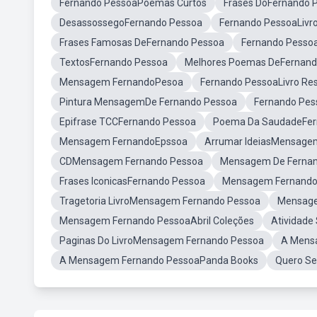
Fernando PessoaPoemas Curtos
Frases DoFernando 
DesassossegoFernando Pessoa
Fernando PessoaLivr
Frases Famosas DeFernando Pessoa
Fernando Pesso
TextosFernando Pessoa
Melhores Poemas DeFernand
Mensagem FernandoPesoa
Fernando PessoaLivro Re
Pintura MensagemDe Fernando Pessoa
Fernando Pes
Epifrase TCCFernando Pessoa
Poema Da SaudadeFer
Mensagem FernandoEpssoa
Arrumar IdeiasMensage
CDMensagem Fernando Pessoa
Mensagem De Ferna
Frases IconicasFernando Pessoa
Mensagem Fernando 
Tragetoria LivroMensagem Fernando Pessoa
Mensage
Mensagem Fernando PessoaAbril Coleções
Atividade
Paginas Do LivroMensagem Fernando Pessoa
A Mens
A Mensagem Fernando PessoaPanda Books
Quero Se