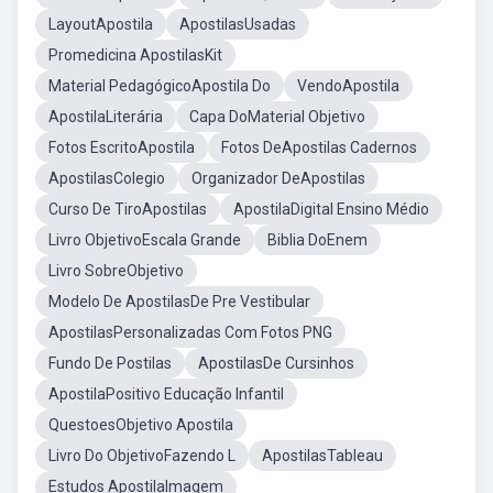
LayoutApostila
ApostilasUsadas
Promedicina ApostilasKit
Material PedagógicoApostila Do
VendoApostila
ApostilaLiterária
Capa DoMaterial Objetivo
Fotos EscritoApostila
Fotos DeApostilas Cadernos
ApostilasColegio
Organizador DeApostilas
Curso De TiroApostilas
ApostilaDigital Ensino Médio
Livro ObjetivoEscala Grande
Biblia DoEnem
Livro SobreObjetivo
Modelo De ApostilasDe Pre Vestibular
ApostilasPersonalizadas Com Fotos PNG
Fundo De Postilas
ApostilasDe Cursinhos
ApostilaPositivo Educação Infantil
QuestoesObjetivo Apostila
Livro Do ObjetivoFazendo L
ApostilasTableau
Estudos ApostilaImagem