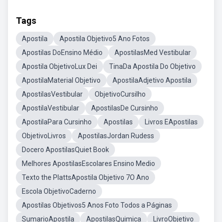
Tags
Apostila
Apostila Objetivo5 Ano Fotos
Apostilas DoEnsino Médio
ApostilasMed Vestibular
Apostila ObjetivoLux Dei
TinaDa Apostila Do Objetivo
ApostilaMaterial Objetivo
ApostilaAdjetivo Apostila
ApostilasVestibular
ObjetivoCursilho
ApostilaVestibular
ApostilasDe Cursinho
ApostilaPara Cursinho
Apostilas
Livros EApostilas
ObjetivoLivros
ApostilasJordan Rudess
Docero ApostilasQuiet Book
Melhores ApostilasEscolares Ensino Medio
Texto the PlattsApostila Objetivo 7O Ano
Escola ObjetivoCaderno
Apostilas Objetivos5 Anos Foto Todos a Páginas
SumarioApostila
ApostilasQuimica
LivroObjetivo