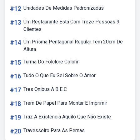
#12
Unidades De Medidas Padronizadas
#13
Um Restaurante Está Com Treze Pessoas 9
Clientes
#14
Um Prisma Pentagonal Regular Tem 20cm De
Altura
#15
Turma Do Folclore Colorir
#16
Tudo O Que Eu Sei Sobre O Amor
#17
Tres Onibus A B E C
#18
Trem De Papel Para Montar E Imprimir
#19
Traz A Existência Aquilo Que Não Existe
#20
Travesseiro Para As Pernas