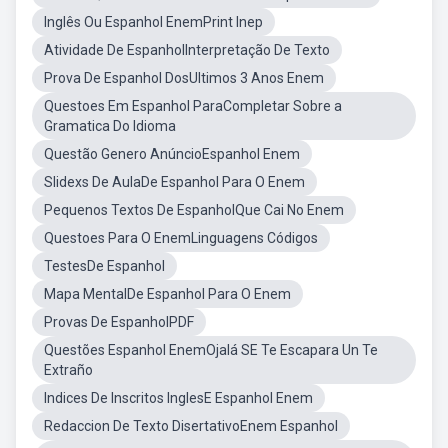
Inglês Ou Espanhol EnemPrint Inep
Atividade De EspanholInterpretação De Texto
Prova De Espanhol DosUltimos 3 Anos Enem
Questoes Em Espanhol ParaCompletar Sobre a
Gramatica Do Idioma
Questão Genero AnúncioEspanhol Enem
Slidexs De AulaDe Espanhol Para O Enem
Pequenos Textos De EspanholQue Cai No Enem
Questoes Para O EnemLinguagens Códigos
TestesDe Espanhol
Mapa MentalDe Espanhol Para O Enem
Provas De EspanholPDF
Questões Espanhol EnemOjalá SE Te Escapara Un Te
Extraño
Indices De Inscritos InglesE Espanhol Enem
Redaccion De Texto DisertativoEnem Espanhol