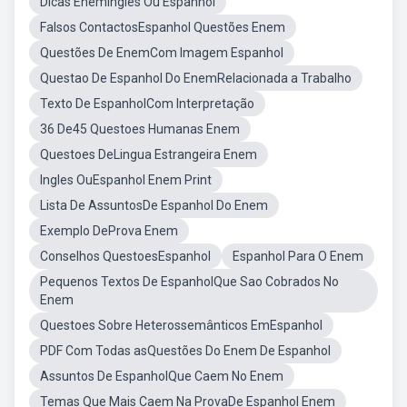
Dicas EnemInglês Ou Espanhol
Falsos ContactosEspanhol Questões Enem
Questões De EnemCom Imagem Espanhol
Questao De Espanhol Do EnemRelacionada a Trabalho
Texto De EspanholCom Interpretação
36 De45 Questoes Humanas Enem
Questoes DeLingua Estrangeira Enem
Ingles OuEspanhol Enem Print
Lista De AssuntosDe Espanhol Do Enem
Exemplo DeProva Enem
Conselhos QuestoesEspanhol
Espanhol Para O Enem
Pequenos Textos De EspanholQue Sao Cobrados No
Enem
Questoes Sobre Heterossemânticos EmEspanhol
PDF Com Todas asQuestões Do Enem De Espanhol
Assuntos De EspanholQue Caem No Enem
Temas Que Mais Caem Na ProvaDe Espanhol Enem