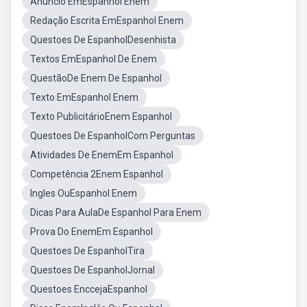
Anuncio EmEspanhol Enem
Redação Escrita EmEspanhol Enem
Questoes De EspanholDesenhista
Textos EmEspanhol De Enem
QuestãoDe Enem De Espanhol
Texto EmEspanhol Enem
Texto PublicitárioEnem Espanhol
Questoes De EspanholCom Perguntas
Atividades De EnemEm Espanhol
Competência 2Enem Espanhol
Ingles OuEspanhol Enem
Dicas Para AulaDe Espanhol Para Enem
Prova Do EnemEm Espanhol
Questoes De EspanholTira
Questoes De EspanholJornal
Questoes EnccejaEspanhol