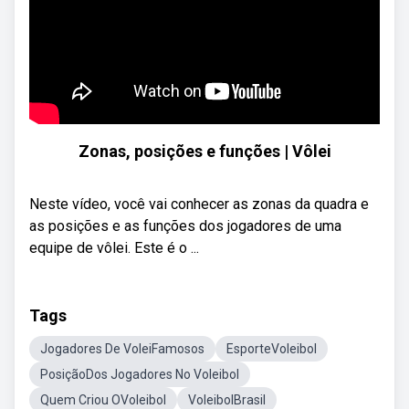
Zonas, posições e funções | Vôlei
Neste vídeo, você vai conhecer as zonas da quadra e
as posições e as funções dos jogadores de uma
equipe de vôlei. Este é o ...
Tags
Jogadores De VoleiFamosos
EsporteVoleibol
PosiçãoDos Jogadores No Voleibol
Quem Criou OVoleibol
VoleibolBrasil