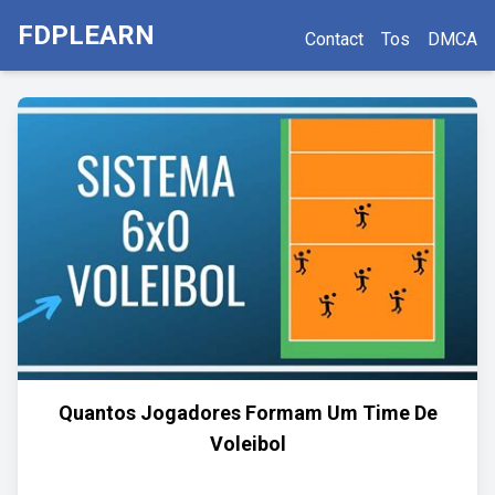
FDPLEARN
Contact
Tos
DMCA
Quantos Jogadores Formam Um Time De
Voleibol