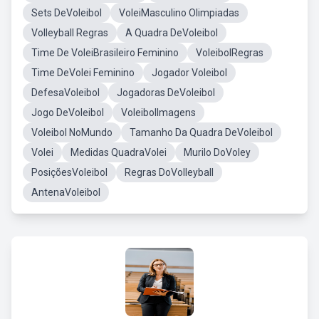
Sets DeVoleibol
VoleiMasculino Olimpiadas
Volleyball Regras
A Quadra DeVoleibol
Time De VoleiBrasileiro Feminino
VoleibolRegras
Time DeVolei Feminino
Jogador Voleibol
DefesaVoleibol
Jogadoras DeVoleibol
Jogo DeVoleibol
VoleibolImagens
Voleibol NoMundo
Tamanho Da Quadra DeVoleibol
Volei
Medidas QuadraVolei
Murilo DoVoley
PosiçõesVoleibol
Regras DoVolleyball
AntenaVoleibol