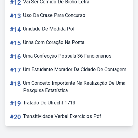
#12
Vai Ser Comido De Bicho Letra
#13
Uso Da Crase Para Concurso
#14
Unidade De Medida Pol
#15
Unha Com Coração Na Ponta
#16
Uma Confecção Possuía 36 Funcionários
#17
Um Estudante Morador Da Cidade De Contagem
#18
Um Conceito Importante Na Realização De Uma
Pesquisa Estatística
#19
Tratado De Utrecht 1713
#20
Transitividade Verbal Exercícios Pdf