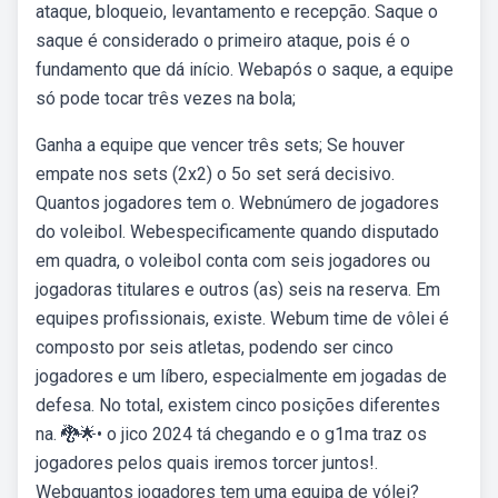
ataque, bloqueio, levantamento e recepção. Saque o
saque é considerado o primeiro ataque, pois é o
fundamento que dá início. Webapós o saque, a equipe
só pode tocar três vezes na bola;
Ganha a equipe que vencer três sets; Se houver
empate nos sets (2x2) o 5o set será decisivo.
Quantos jogadores tem o. Webnúmero de jogadores
do voleibol. Webespecificamente quando disputado
em quadra, o voleibol conta com seis jogadores ou
jogadoras titulares e outros (as) seis na reserva. Em
equipes profissionais, existe. Webum time de vôlei é
composto por seis atletas, podendo ser cinco
jogadores e um líbero, especialmente em jogadas de
defesa. No total, existem cinco posições diferentes
na. 🐉🌟• o jico 2024 tá chegando e o g1ma traz os
jogadores pelos quais iremos torcer juntos!.
Webquantos jogadores tem uma equipa de vólei?