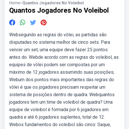
Home
>
Quantos Jogadores No Voleibol
Quantos Jogadores No Voleibol
Websegundo as regras do vôlei, as partidas são
disputadas no sistema melhor de cinco sets. Para
vencer um set, uma equipe deve fazer 25 pontos
antes do. Webde acordo com as regras do voleibol, as
equipes de vôlei podem ser compostas por um
máximo de 12 jogadores assumindo suas posições;
Webum dos pontos mais importantes das regras do
vôlei é que os jogadores precisam respeitar um
sistema de posições dentro de quadra. Webquantos
jogadores tem um time de voleibol de quadra? Uma
equipe de voleibol é formada por 6 jogadores em
quadra e até 6 jogadores suplentes, total de 12.
Webos fundamentos do voleibol são cinco: Saque,