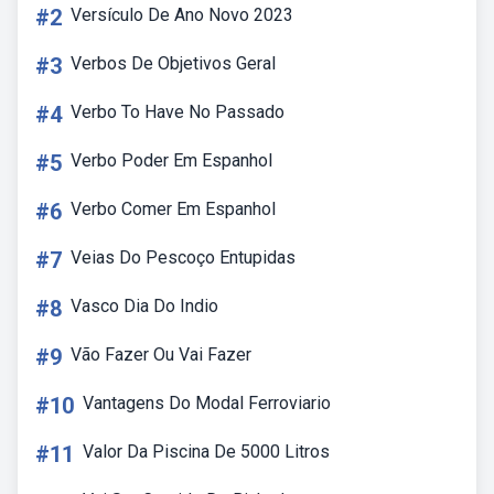
#2
Versículo De Ano Novo 2023
#3
Verbos De Objetivos Geral
#4
Verbo To Have No Passado
#5
Verbo Poder Em Espanhol
#6
Verbo Comer Em Espanhol
#7
Veias Do Pescoço Entupidas
#8
Vasco Dia Do Indio
#9
Vão Fazer Ou Vai Fazer
#10
Vantagens Do Modal Ferroviario
#11
Valor Da Piscina De 5000 Litros