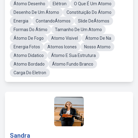
Átomo Desenho
Elétron
O Que É Um Atomo
Desenho De Um Átomo
Constituição Do Átomo
Energia
ContandoÁtomos
Slide DeÁtomos
Formas Do Átimo
Tamanho De Um Atomo
Átomo De Fogo
Atomo Visivel
Átomo De Na
Energia Fotos
Atomos Icones
Nosso Atomo
Atomo Didatico
Átomo E Sua Estrutura
Atomo Bordado
Átomo Fundo Branco
Carga Do Eletron
Sandra