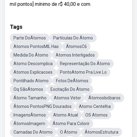
mil pontos] mínimo de r$ 40,00 e com.
Tags
Parte DoÁtomos
Partículas Do Átomo
Atomos PontosMIL Has
ÁtomosC6
Medida Do Átomo
Atomos Interligados
Atomo Descomplica
Representação Do Átomo
Atomos Explicacoes
PontoAtomo Pra Live Lo
Pontilhado Atomo
Fotos DeÁtomos
Oq SãoÁtomos
Excitação Do Átomo
Átomo Tamanho
Atomos Vetor
ÁtomosIsóbaros
Átomos PontosPNG Dourados
Atomo Centelha
ImagensÁtomos
Atomo Atual
OS Atomos
ÁtomosImagem
Átomo Para Colorir
Camadas Do Atomo
O Átomo
ÁtomosEstrutura