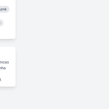
Fumk
o
cnicas
inha
.