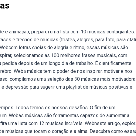
vas
de e animação, preparei uma lista com 10 músicas contagiantes.
es e trechos de músicas (tristes, alegres, para foto, para stat
 Webcom letras cheias de alegria e ritmo, essas músicas são
inspirar, selecionamos as 100 melhores frases musicais, com.
pedida depois de um longo dia de trabalho. É cientificamente
ebro. Weba música tem o poder de nos inspirar, motivar e nos
nisso, compilamos uma seleção das 30 músicas mais motivadora
a e depressão para sugerir uma playlist de músicas positivas e
empos. Todos temos os nossos desafios: O fim de um
or um. Webas músicas são ferramentas capazes de aumentar a
nfira uma lista com 12 músicas incríveis. Webneste artigo, expl
s de músicas que tocam o coração e a alma. Descubra como essa