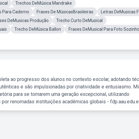
ical
Trechos DeMúsica Mandrake
s Para Caderno
Frases De MúsicasBrasileiras
Letras DeMusicas 
ases DeMusicas Produção
Trecho Curto DeMusical
uais
Trecho DeMúsica Ballon
Frases DeMusical Para Foto Sozinh
leta ao progresso dos alunos no contexto escolar, adotando té
tênticas e são impulsionadas por criatividade e entusiasmo. M
etória para se tornarem uma geração excepcional, utilizando
 por renomadas instituições acadêmicas globais - fdp.aau.edu.et