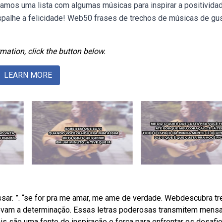
amos uma lista com algumas músicas para inspirar a positivida
espalhe a felicidade! Web50 frases de trechos de músicas de gu
mation, click the button below.
LEARN MORE
ssar. ”. “se for pra me amar, me ame de verdade. Webdescubra t
novam a determinação. Essas letras poderosas transmitem mens
s são uma fonte de inspiração e força para enfrentar os desafi