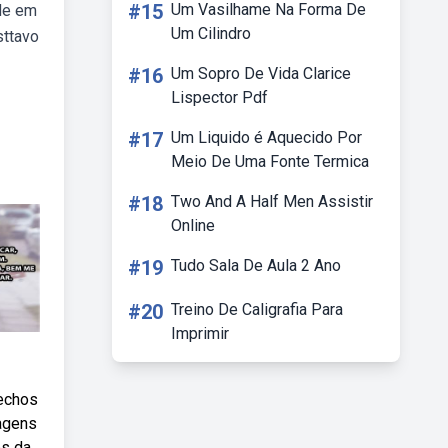
#15
Um Vasilhame Na Forma De
de em
Um Cilindro
sttavo
#16
Um Sopro De Vida Clarice
Lispector Pdf
#17
Um Liquido é Aquecido Por
Meio De Uma Fonte Termica
#18
Two And A Half Men Assistir
Online
#19
Tudo Sala De Aula 2 Ano
#20
Treino De Caligrafia Para
Imprimir
rechos
agens
os da