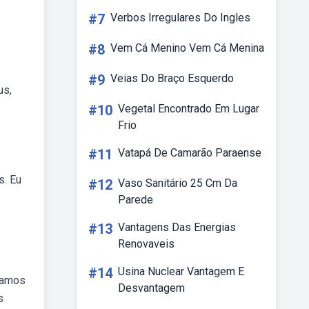
#7
Verbos Irregulares Do Ingles
#8
Vem Cá Menino Vem Cá Menina
#9
Veias Do Braço Esquerdo
us,
#10
Vegetal Encontrado Em Lugar
Frio
#11
Vatapá De Camarão Paraense
s. Eu
#12
Vaso Sanitário 25 Cm Da
Parede
#13
Vantagens Das Energias
Renovaveis
#14
Usina Nuclear Vantagem E
oramos
Desvantagem
s