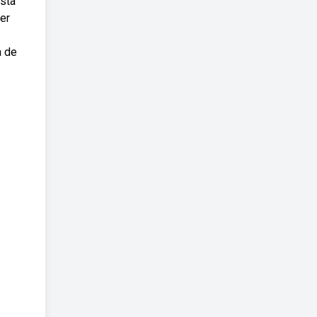
está
er
a de
.