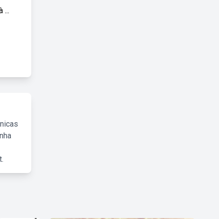
...
cnicas
inha
.