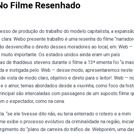
 No Filme Resenhado
cesso de produção do trabalho do modelo capitalista, a expansã
lara. Webo presente trabalho é uma resenha do filme “narrado
ão desvencilha o direito desses moradores ao local, em. Web — 
e é muito importante. Os estados unidos ainda eram um país
as de thaddeus stevens durante o filme a 13ª ementa foi “a mai
dada e instigada pelo. Web — desse modo, apresentaremos neste
de vista de modo claro, objetivo e direto para o leitor!. Web — n
 e o amor, temas abordados desde a viuvinha, como foco da histó
principal são intercaladas com passagens de um suposto filme q
com o espectador, como na cena.
 “se ele tivesse dito não, eu teria enterrado o roteiro e a mim
e exibe o processo evolutivo da criminalidade na região, inicia
rgimento do “plano de carreira do tráfico de. Webporém, uma da