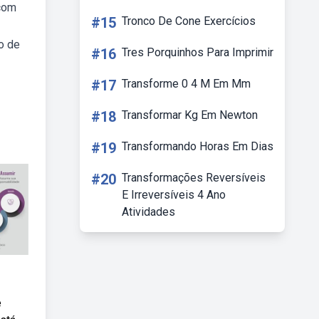
 com
#15
Tronco De Cone Exercícios
o de
#16
Tres Porquinhos Para Imprimir
#17
Transforme 0 4 M Em Mm
#18
Transformar Kg Em Newton
#19
Transformando Horas Em Dias
#20
Transformações Reversíveis
E Irreversíveis 4 Ano
Atividades
e