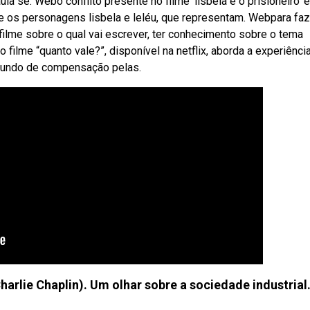
a se. Webo conflito presente no filme 'lisbela e o prisioneiro' 
e os personagens lisbela e leléu, que representam. Webpara faz
filme sobre o qual vai escrever, ter conhecimento sobre o tema
ilme “quanto vale?”, disponível na netflix, aborda a experiênci
fundo de compensação pelas.
ie Chaplin). Um olhar sobre a sociedade industrial