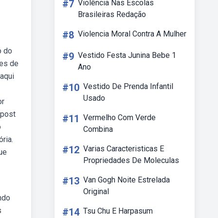
#7
Violência Nas Escolas
Brasileiras Redação
#8
Violencia Moral Contra A Mulher
o do
#9
Vestido Festa Junina Bebe 1
res de
Ano
aqui
#10
Vestido De Prenda Infantil
Usado
or
 post
#11
Vermelho Com Verde
o
Combina
ria.
#12
Varias Caracteristicas E
ue
Propriedades De Moleculas
#13
Van Gogh Noite Estrelada
Original
ndo
s
#14
Tsu Chu E Harpasum