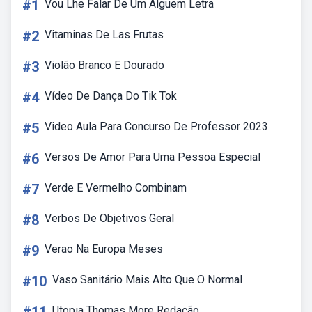
#1
Vou Lhe Falar De Um Alguem Letra
#2
Vitaminas De Las Frutas
#3
Violão Branco E Dourado
#4
Vídeo De Dança Do Tik Tok
#5
Video Aula Para Concurso De Professor 2023
#6
Versos De Amor Para Uma Pessoa Especial
#7
Verde E Vermelho Combinam
#8
Verbos De Objetivos Geral
#9
Verao Na Europa Meses
#10
Vaso Sanitário Mais Alto Que O Normal
Utopia Thomas More Redação