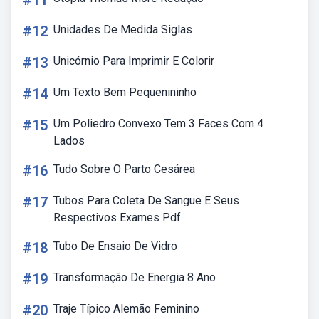
#11
#12
Unidades De Medida Siglas
#13
Unicórnio Para Imprimir E Colorir
#14
Um Texto Bem Pequenininho
#15
Um Poliedro Convexo Tem 3 Faces Com 4
Lados
#16
Tudo Sobre O Parto Cesárea
#17
Tubos Para Coleta De Sangue E Seus
Respectivos Exames Pdf
#18
Tubo De Ensaio De Vidro
#19
Transformação De Energia 8 Ano
#20
Traje Típico Alemão Feminino