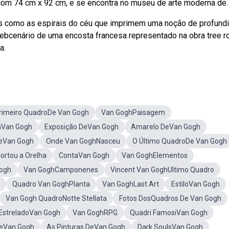
 com 74 cm x 92 cm, e se encontra no museu de arte moderna de.
es como as espirais do céu que imprimem uma noção de profund
Webcenário de uma encosta francesa representado na obra tree r
a.
rimeiro QuadroDe Van Gogh
Van GoghPaisagem
naVan Gogh
Exposição DeVan Gogh
Amarelo DeVan Gogh
teVan Gogh
Onde Van GoghNasceu
O Último QuadroDe Van Gogh
ortou a Orelha
ContaVan Gogh
Van GoghElementos
ogh
Van GoghCamponenes
Vincent Van GoghUltimo Quadro
Quadro Van GoghPlanta
Van GoghLast Art
EstiloVan Gogh
Van Gogh QuadroNotte Stellata
Fotos DosQuadros De Van Gogh
EstreladoVan Gogh
Van GoghRPG
Quadri FamosiVan Gogh
DeVan Gogh
As Pinturas DeVan Gogh
Dark SoulsVan Gogh