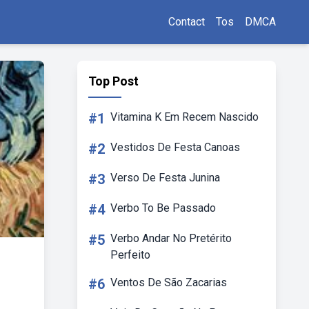
Contact
Tos
DMCA
Top Post
#1
Vitamina K Em Recem Nascido
#2
Vestidos De Festa Canoas
#3
Verso De Festa Junina
#4
Verbo To Be Passado
#5
Verbo Andar No Pretérito
Perfeito
#6
Ventos De São Zacarias