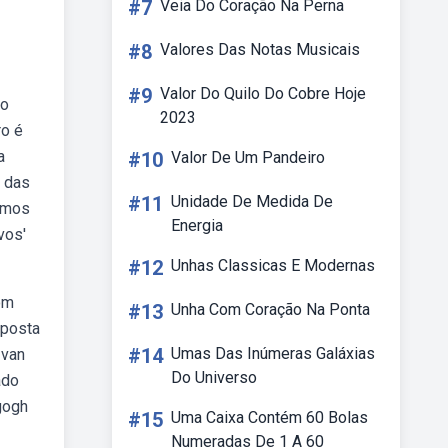
#7
Veia Do Coração Na Perna
#8
Valores Das Notas Musicais
#9
Valor Do Quilo Do Cobre Hoje
 o
2023
ro é
a
#10
Valor De Um Pandeiro
a das
#11
Unidade De Medida De
timos
Energia
vos'
#12
Unhas Classicas E Modernas
om
#13
Unha Com Coração Na Ponta
xposta
#14
Umas Das Inúmeras Galáxias
 van
Do Universo
ado
 gogh
#15
Uma Caixa Contém 60 Bolas
Numeradas De 1 A 60