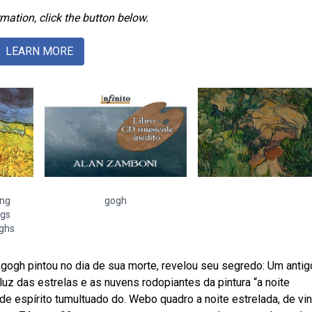
mation, click the button below.
LEARN MORE
ing
gogh
ngs
oghs
 gogh pintou no dia de sua morte, revelou seu segredo: Um antig
uz das estrelas e as nuvens rodopiantes da pintura “a noite
 de espírito tumultuado do. Webo quadro a noite estrelada, de vi