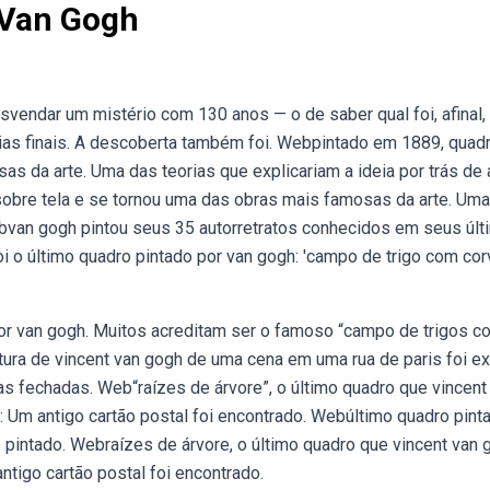
 Van Gogh
vendar um mistério com 130 anos — o de saber qual foi, afinal,
dias finais. A descoberta também foi. Webpintado em 1889, quad
s da arte. Uma das teorias que explicariam a ideia por trás de 
sobre tela e se tornou uma das obras mais famosas da arte. Um
 Webvan gogh pintou seus 35 autorretratos conhecidos em seus úl
i o último quadro pintado por van gogh: 'campo de trigo com cor
por van gogh. Muitos acreditam ser o famoso “campo de trigos c
tura de vincent van gogh de uma cena em uma rua de paris foi e
s fechadas. Web“raízes de árvore”, o último quadro que vincent
: Um antigo cartão postal foi encontrado. Webúltimo quadro pint
ro pintado. Webraízes de árvore, o último quadro que vincent van
ntigo cartão postal foi encontrado.