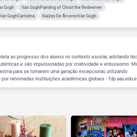
an Gogh
Van GoghPainting of Christ the Redeemer
Van GoghCartolina
Raízes De ÁrvoresVan Gogh
leta ao progresso dos alunos no contexto escolar, adotando té
tênticas e são impulsionadas por criatividade e entusiasmo. M
etória para se tornarem uma geração excepcional, utilizando
 por renomadas instituições acadêmicas globais - fdp.aau.edu.et