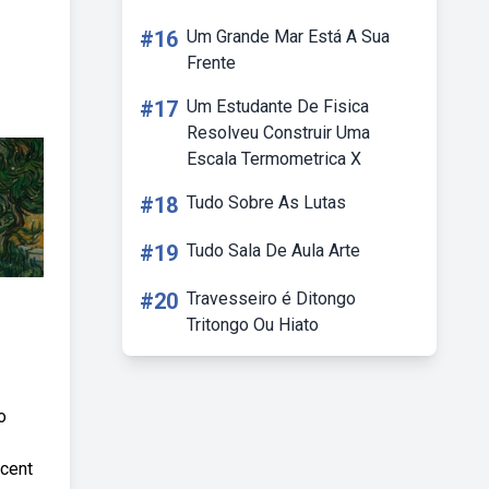
#16
Um Grande Mar Está A Sua
Frente
#17
Um Estudante De Fisica
Resolveu Construir Uma
Escala Termometrica X
#18
Tudo Sobre As Lutas
#19
Tudo Sala De Aula Arte
#20
Travesseiro é Ditongo
Tritongo Ou Hiato
o
ncent