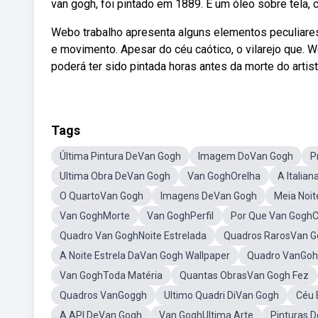
van gogh, foi pintado em 1889. É um óleo sobre tela,
Webo trabalho apresenta alguns elementos peculiar
e movimento. Apesar do céu caótico, o vilarejo que. 
poderá ter sido pintada horas antes da morte do artist
Tags
Última Pintura DeVan Gogh
Imagem DoVan Gogh
P
Ultima Obra DeVan Gogh
Van GoghOrelha
A Italia
O QuartoVan Gogh
Imagens DeVan Gogh
Meia Noi
Van GoghMorte
Van GoghPerfil
Por Que Van GoghC
Quadro Van GoghNoite Estrelada
Quadros RarosVan G
A Noite Estrela DaVan Gogh Wallpaper
Quadro VanGoh
Van GoghToda Matéria
Quantas ObrasVan Gogh Fez
Quadros VanGoggh
Ultimo Quadri DiVan Gogh
Céu 
A API DeVan Gogh
Van GoghUltima Arte
Pinturas 