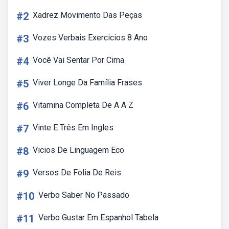
#2
Xadrez Movimento Das Peças
#3
Vozes Verbais Exercicios 8 Ano
#4
Você Vai Sentar Por Cima
#5
Viver Longe Da Família Frases
#6
Vitamina Completa De A A Z
#7
Vinte E Três Em Ingles
#8
Vicios De Linguagem Eco
#9
Versos De Folia De Reis
#10
Verbo Saber No Passado
#11
Verbo Gustar Em Espanhol Tabela