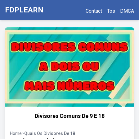
FDPLEARN
Contact
Tos
DMCA
Divisores Comuns De 9 E 18
Home
>
Quais Os Divisores De 18