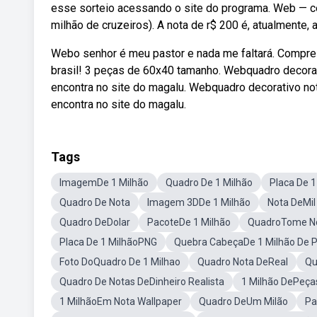
esse sorteio acessando o site do programa. Web — céd
milhão de cruzeiros). A nota de r$ 200 é, atualmente, 
Webo senhor é meu pastor e nada me faltará. Compre
brasil! 3 peças de 60x40 tamanho. Webquadro decora
encontra no site do magalu. Webquadro decorativo n
encontra no site do magalu.
Tags
ImagemDe 1 Milhão
Quadro De 1 Milhão
Placa De 1
Quadro De Nota
Imagem 3DDe 1 Milhão
Nota DeMil
Quadro DeDolar
PacoteDe 1 Milhão
QuadroTome N
Placa De 1 MilhãoPNG
Quebra CabeçaDe 1 Milhão De 
Foto DoQuadro De 1 Milhao
Quadro Nota DeReal
Qu
Quadro De Notas DeDinheiro Realista
1 Milhão DePeça
1 MilhãoEm Nota Wallpaper
Quadro DeUm Milão
Pa