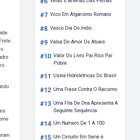
#6
Veias E Arterias Das Pernas
#7
Vccii Em Algarismo Romano
#8
Vasco Dia Do Indio
dade
Frete
#9
Valsa Do Amor Os Atuais
os
#10
Valor Do Livro Pai Rico Pai
adro
Pobre
os.
#11
Usina Hidrelétricas Do Brasil
zando
#12
Uma Frase Contra O Racismo
s
#13
Uma Fita De Dna Apresenta A
Seguinte Sequência
ais
nome
#14
Um Numero De 1 A 100
veram
#15
Um Circuito Em Serie é