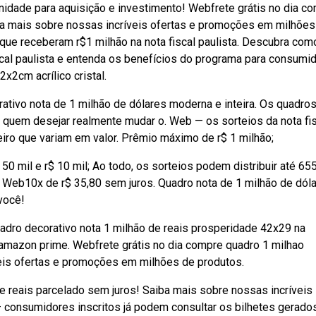
nidade para aquisição e investimento! Webfrete grátis no dia c
ba mais sobre nossas incríveis ofertas e promoções em milhões
 9 que receberam r$1 milhão na nota fiscal paulista. Descubra com
scal paulista e entenda os benefícios do programa para consumi
2cm acrílico cristal.
ativo nota de 1 milhão de dólares moderna e inteira. Os quadro
 quem desejar realmente mudar o. Web — os sorteios da nota fi
iro que variam em valor. Prêmio máximo de r$ 1 milhão;
50 mil e r$ 10 mil; Ao todo, os sorteios podem distribuir até 65
. Web10x de r$ 35,80 sem juros. Quadro nota de 1 milhão de dól
você!
adro decorativo nota 1 milhão de reais prosperidade 42x29 na
amazon prime. Webfrete grátis no dia compre quadro 1 milhao
eis ofertas e promoções em milhões de produtos.
e reais parcelado sem juros! Saiba mais sobre nossas incríveis
consumidores inscritos já podem consultar os bilhetes gerado