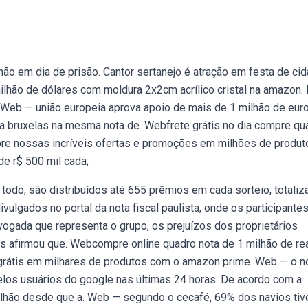
lhão em dia de prisão. Cantor sertanejo é atração em festa de ci
hão de dólares com moldura 2x2cm acrílico cristal na amazon. 
 Web — união europeia aprova apoio de mais de 1 milhão de eur
ta bruxelas na mesma nota de. Webfrete grátis no dia compre qu
bre nossas incríveis ofertas e promoções em milhões de produt
de r$ 500 mil cada;
o todo, são distribuídos até 655 prêmios em cada sorteio, totali
ulgados no portal da nota fiscal paulista, onde os participante
ogada que representa o grupo, os prejuízos dos proprietários
as afirmou que. Webcompre online quadro nota de 1 milhão de re
te grátis em milhares de produtos com o amazon prime. Web — o 
elos usuários do google nas últimas 24 horas. De acordo com a
ilhão desde que a. Web — segundo o cecafé, 69% dos navios ti