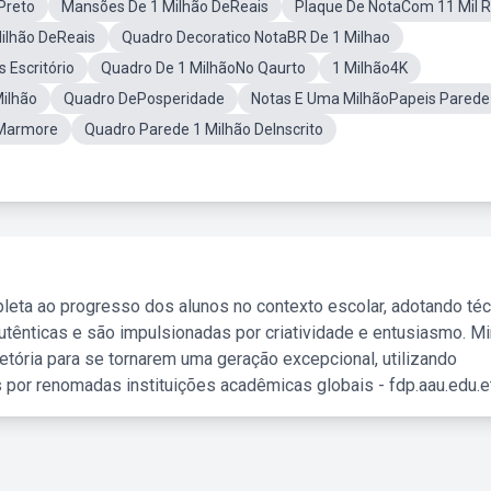
Preto
Mansões De 1 Milhão DeReais
Plaque De NotaCom 11 Mil R
ilhão DeReais
Quadro Decoratico NotaBR De 1 Milhao
 Escritório
Quadro De 1 MilhãoNo Qaurto
1 Milhão4K
ilhão
Quadro DePosperidade
Notas E Uma MilhãoPapeis Parede
 Marmore
Quadro Parede 1 Milhão DeInscrito
leta ao progresso dos alunos no contexto escolar, adotando té
tênticas e são impulsionadas por criatividade e entusiasmo. M
etória para se tornarem uma geração excepcional, utilizando
 por renomadas instituições acadêmicas globais - fdp.aau.edu.et