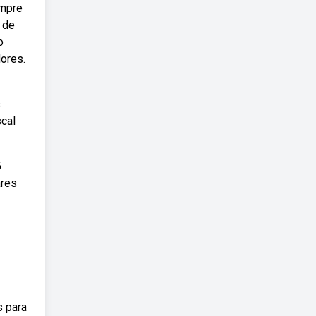
ompre
 de
o
dores.
s
scal
5
ares
s para