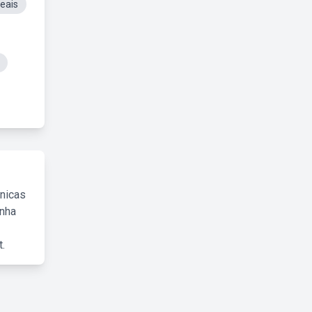
eais
cnicas
inha
.