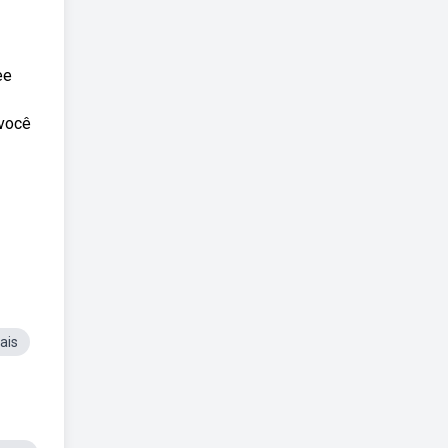
ee
 você
ais