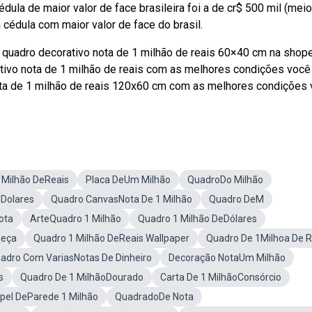
ula de maior valor de face brasileira foi a de cr$ 500 mil (meio
a cédula com maior valor de face do brasil.
 quadro decorativo nota de 1 milhão de reais 60×40 cm na shop
tivo nota de 1 milhão de reais com as melhores condições você
ota de 1 milhão de reais 120x60 cm com as melhores condições
 Milhão DeReais
Placa DeUm Milhão
QuadroDo Milhão
 Dolares
Quadro CanvasNota De 1 Milhão
Quadro DeM
ota
ArteQuadro 1 Milhão
Quadro 1 Milhão DeDólares
Peça
Quadro 1 Milhão DeReais Wallpaper
Quadro De 1Milhoa De R
adro Com VariasNotas De Dinheiro
Decoração NotaUm Milhão
s
Quadro De 1 MilhãoDourado
Carta De 1 MilhãoConsórcio
pel DeParede 1 Milhão
QuadradoDe Nota