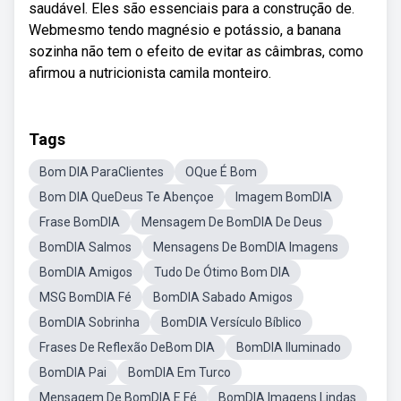
saudável. Eles são essenciais para a construção de.
Webmesmo tendo magnésio e potássio, a banana
sozinha não tem o efeito de evitar as câimbras, como
afirmou a nutricionista camila monteiro.
Tags
Bom DIA ParaClientes
OQue É Bom
Bom DIA QueDeus Te Abençoe
Imagem BomDIA
Frase BomDIA
Mensagem De BomDIA De Deus
BomDIA Salmos
Mensagens De BomDIA Imagens
BomDIA Amigos
Tudo De Ótimo Bom DIA
MSG BomDIA Fé
BomDIA Sabado Amigos
BomDIA Sobrinha
BomDIA Versículo Bíblico
Frases De Reflexão DeBom DIA
BomDIA Iluminado
BomDIA Pai
BomDIA Em Turco
Mensagem De BomDIA E Fé
BomDIA Imagens Lindas