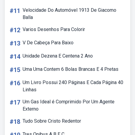
#11
Velocidade Do Automóvel 1913 De Giacomo
Balla
#12
Varios Desenhos Para Colorir
#13
V De Cabeça Para Baixo
#14
Unidade Dezena E Centena 2 Ano
#15
Uma Urna Contem 6 Bolas Brancas E 4 Pretas
#16
Um Livro Possui 240 Páginas E Cada Página 40
Linhas
#17
Um Gas Ideal é Comprimido Por Um Agente
Externo
#18
Tudo Sobre Cristo Redentor
Tres Onibus A B E C