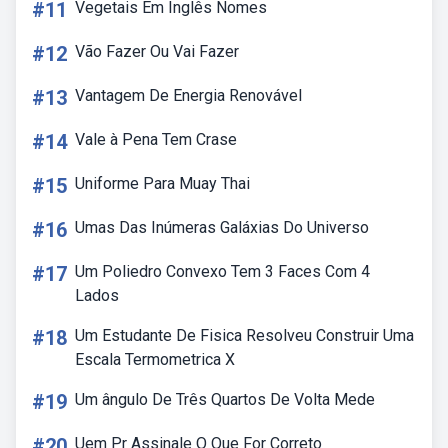
#11
Vegetais Em Inglês Nomes
#12
Vão Fazer Ou Vai Fazer
#13
Vantagem De Energia Renovável
#14
Vale à Pena Tem Crase
#15
Uniforme Para Muay Thai
#16
Umas Das Inúmeras Galáxias Do Universo
#17
Um Poliedro Convexo Tem 3 Faces Com 4
Lados
#18
Um Estudante De Fisica Resolveu Construir Uma
Escala Termometrica X
#19
Um ângulo De Três Quartos De Volta Mede
#20
Uem Pr Assinale O Que For Correto