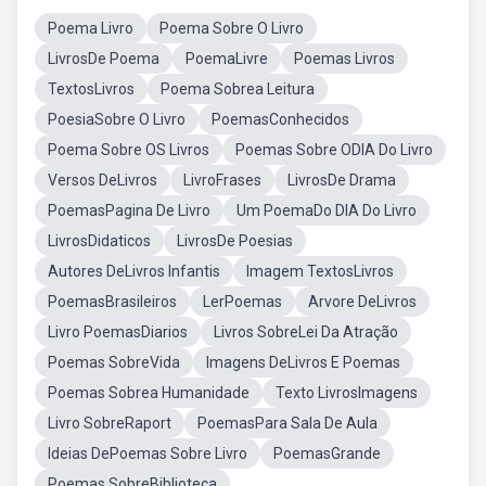
Poema Livro
Poema Sobre O Livro
LivrosDe Poema
PoemaLivre
Poemas Livros
TextosLivros
Poema Sobrea Leitura
PoesiaSobre O Livro
PoemasConhecidos
Poema Sobre OS Livros
Poemas Sobre ODIA Do Livro
Versos DeLivros
LivroFrases
LivrosDe Drama
PoemasPagina De Livro
Um PoemaDo DIA Do Livro
LivrosDidaticos
LivrosDe Poesias
Autores DeLivros Infantis
Imagem TextosLivros
PoemasBrasileiros
LerPoemas
Arvore DeLivros
Livro PoemasDiarios
Livros SobreLei Da Atração
Poemas SobreVida
Imagens DeLivros E Poemas
Poemas Sobrea Humanidade
Texto LivrosImagens
Livro SobreRaport
PoemasPara Sala De Aula
Ideias DePoemas Sobre Livro
PoemasGrande
Poemas SobreBiblioteca