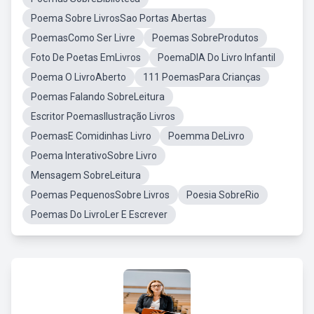
Poema Sobre LivrosSao Portas Abertas
PoemasComo Ser Livre
Poemas SobreProdutos
Foto De Poetas EmLivros
PoemaDIA Do Livro Infantil
Poema O LivroAberto
111 PoemasPara Crianças
Poemas Falando SobreLeitura
Escritor PoemasIlustração Livros
PoemasE Comidinhas Livro
Poemma DeLivro
Poema InterativoSobre Livro
Mensagem SobreLeitura
Poemas PequenosSobre Livros
Poesia SobreRio
Poemas Do LivroLer E Escrever