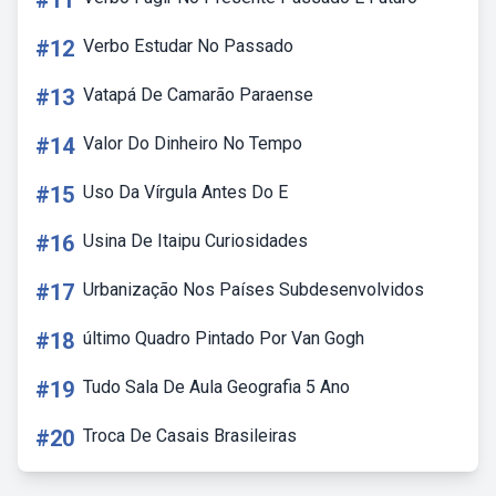
#11
#12
Verbo Estudar No Passado
#13
Vatapá De Camarão Paraense
#14
Valor Do Dinheiro No Tempo
#15
Uso Da Vírgula Antes Do E
#16
Usina De Itaipu Curiosidades
#17
Urbanização Nos Países Subdesenvolvidos
#18
último Quadro Pintado Por Van Gogh
#19
Tudo Sala De Aula Geografia 5 Ano
#20
Troca De Casais Brasileiras