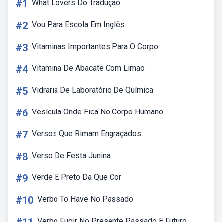
#1
What Lovers Do Tradução
#2
Vou Para Escola Em Inglês
#3
Vitaminas Importantes Para O Corpo
#4
Vitamina De Abacate Com Limao
#5
Vidraria De Laboratório De Química
#6
Vesícula Onde Fica No Corpo Humano
#7
Versos Que Rimam Engraçados
#8
Verso De Festa Junina
#9
Verde E Preto Da Que Cor
#10
Verbo To Have No Passado
Verbo Fugir No Presente Passado E Futuro