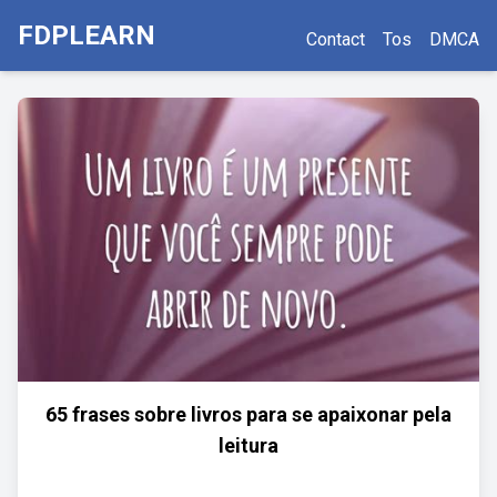
FDPLEARN
Contact
Tos
DMCA
65 frases sobre livros para se apaixonar pela
leitura