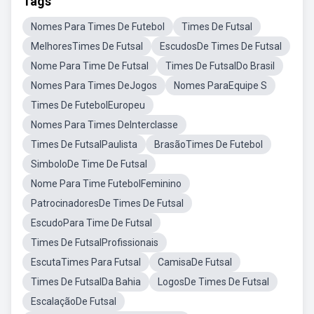
Tags
Nomes Para Times De Futebol
Times De Futsal
MelhoresTimes De Futsal
EscudosDe Times De Futsal
Nome Para Time De Futsal
Times De FutsalDo Brasil
Nomes Para Times DeJogos
Nomes ParaEquipe S
Times De FutebolEuropeu
Nomes Para Times DeInterclasse
Times De FutsalPaulista
BrasãoTimes De Futebol
SimboloDe Time De Futsal
Nome Para Time FutebolFeminino
PatrocinadoresDe Times De Futsal
EscudoPara Time De Futsal
Times De FutsalProfissionais
EscutaTimes Para Futsal
CamisaDe Futsal
Times De FutsalDa Bahia
LogosDe Times De Futsal
EscalaçãoDe Futsal