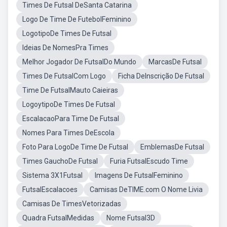
Times De Futsal DeSanta Catarina
Logo De Time De FutebolFeminino
LogotipoDe Times De Futsal
Ideias De NomesPra Times
Melhor Jogador De FutsalDo Mundo
MarcasDe Futsal
Times De FutsalCom Logo
Ficha DeInscrição De Futsal
Time De FutsalMauto Caieiras
LogoytipoDe Times De Futsal
EscalacaoPara Time De Futsal
Nomes Para Times DeEscola
Foto Para LogoDe Time De Futsal
EmblemasDe Futsal
Times GauchoDe Futsal
Furia FutsalEscudo Time
Sistema 3X1Futsal
Imagens De FutsalFeminino
FutsalEscalacoes
Camisas DeTIME.com O Nome Livia
Camisas De TimesVetorizadas
Quadra FutsalMedidas
Nome Futsal3D