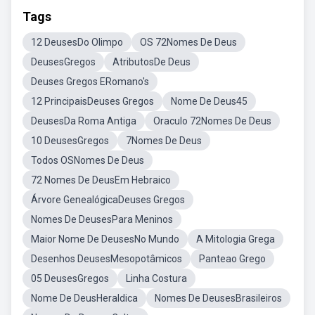
Tags
12 DeusesDo Olimpo
OS 72Nomes De Deus
DeusesGregos
AtributosDe Deus
Deuses Gregos ERomano's
12 PrincipaisDeuses Gregos
Nome De Deus45
DeusesDa Roma Antiga
Oraculo 72Nomes De Deus
10 DeusesGregos
7Nomes De Deus
Todos OSNomes De Deus
72 Nomes De DeusEm Hebraico
Árvore GenealógicaDeuses Gregos
Nomes De DeusesPara Meninos
Maior Nome De DeusesNo Mundo
A Mitologia Grega
Desenhos DeusesMesopotâmicos
Panteao Grego
05 DeusesGregos
Linha Costura
Nome De DeusHeraldica
Nomes De DeusesBrasileiros