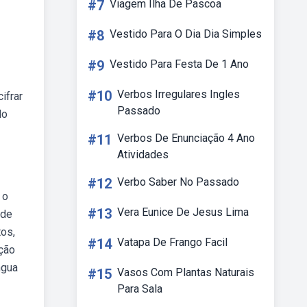
#7
Viagem Ilha De Pascoa
#8
Vestido Para O Dia Dia Simples
#9
Vestido Para Festa De 1 Ano
#10
Verbos Irregulares Ingles
ifrar
Passado
do
#11
Verbos De Enunciação 4 Ano
Atividades
#12
Verbo Saber No Passado
 o
#13
Vera Eunice De Jesus Lima
 de
tos,
#14
Vatapa De Frango Facil
ução
ngua
#15
Vasos Com Plantas Naturais
Para Sala