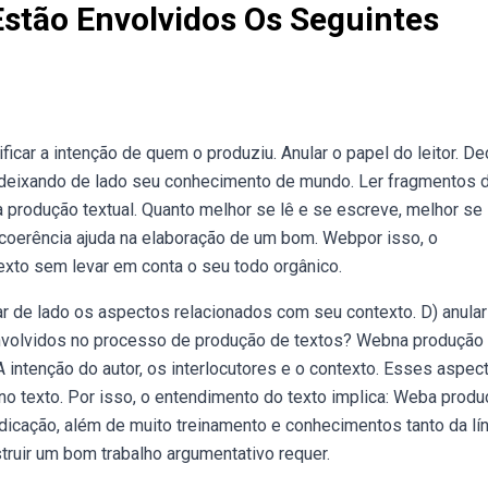
stão Envolvidos Os Seguintes
icar a intenção de quem o produziu. Anular o papel do leitor. Dec
o, deixando de lado seu conhecimento de mundo. Ler fragmentos 
 a produção textual. Quanto melhor se lê e se escreve, melhor se
coerência ajuda na elaboração de um bom. Webpor isso, o
texto sem levar em conta o seu todo orgânico.
xar de lado os aspectos relacionados com seu contexto. D) anular
envolvidos no processo de produção de textos? Webna produção
 intenção do autor, os interlocutores e o contexto. Esses aspec
no texto. Por isso, o entendimento do texto implica: Weba prod
cação, além de muito treinamento e conhecimentos tanto da lí
truir um bom trabalho argumentativo requer.