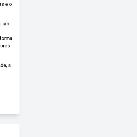
es e o
de um
 forma
tores
de, a