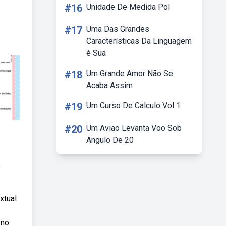
#16
Unidade De Medida Pol
#17
Uma Das Grandes
Características Da Linguagem
é Sua
#18
Um Grande Amor Não Se
Acaba Assim
#19
Um Curso De Calculo Vol 1
#20
Um Aviao Levanta Voo Sob
Angulo De 20
o
xtual
 no