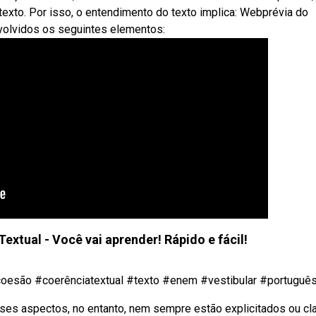
texto. Por isso, o entendimento do texto implica: Webprévia do
nvolvidos os seguintes elementos:
extual - Você vai aprender! Rápido e fácil!
coesão #coerênciatextual #texto #enem #vestibular #português 
Esses aspectos, no entanto, nem sempre estão explicitados ou cl