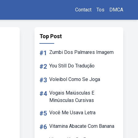
Contact
Tos
DMCA
Top Post
#1
Zumbi Dos Palmares Imagem
#2
You Still Do Tradução
#3
Voleibol Como Se Joga
#4
Vogais Maiúsculas E
Minúsculas Cursivas
#5
Você Me Usava Letra
#6
Vitamina Abacate Com Banana