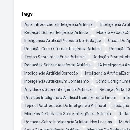
Tags
Apol Introdução a InteligenciaArtificial
Inteligência Art
Redação SobreInteligência Artificial
Modelo RedaçãoSobr
Inteligência ArtificialProposta De Redação
Capas De Apo
Redação Com O TemaInteligência Artificial
Redação Co
Textos SobreInteligência Artificial
Redação ProntaSobre 
Redações SobreInteligência Artificial
IA Inteligência Ar
Inteligencia ArtificialCorreção
Inteligencia ArtificialEscr
Inteligencia ArtificialEm Jornalismo
Como Corrigir Um
Atividades SobreInteligência Artificial
RedaçãoNota 1000
Previsão Inteligencia ArtificialTreino E Teste Linear
Int
Tópico ParaRedação De Inteligência Artificial
Redação I
Modelos DeRedação Sobre Inteligência Artificial
Redaco
Redaçao Sobre InteligenciaArtificial Nas Escolas
Model