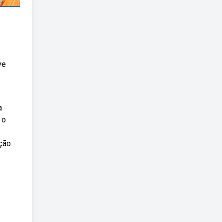
ve
a
 o
ação