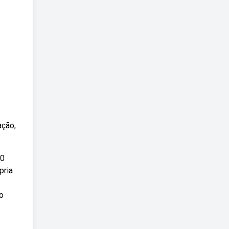
ação,
30
pria
 o