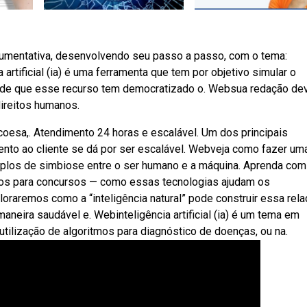
gumentativa, desenvolvendo seu passo a passo, com o tema:
a artificial (ia) é uma ferramenta que tem por objetivo simular o
de que esse recurso tem democratizado o. Websua redação de
direitos humanos.
 coesa,. Atendimento 24 horas e escalável. Um dos principais
imento ao cliente se dá por ser escalável. Webveja como fazer um
emplos de simbiose entre o ser humano e a máquina. Aprenda com
tudos para concursos — como essas tecnologias ajudam os
oraremos como a “inteligência natural” pode construir essa rel
 maneira saudável e. Webinteligência artificial (ia) é um tema em
 utilização de algoritmos para diagnóstico de doenças, ou na.