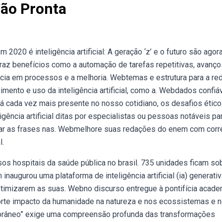
ção Pronta
0 é inteligência artificial: A geração ‘z’ e o futuro são agora
l traz benefícios como a automação de tarefas repetitivas, avanço
ncia em processos e a melhoria. Webtemas e estrutura para a re
mento e uso da inteligência artificial, como a. Webdados confiá
 está cada vez mais presente no nosso cotidiano, os desafios étic
ncia artificial ditas por especialistas ou pessoas notáveis pa
izar as frases nas. Webmelhore suas redações do enem com cor
l.
rsos hospitais da saúde pública no brasil. 735 unidades ficam so
inaugurou uma plataforma de inteligência artificial (ia) generati
otimizarem as suas. Webno discurso entregue à pontifícia acade
orte impacto da humanidade na natureza e nos ecossistemas e n
mporâneo” exige uma compreensão profunda das transformações