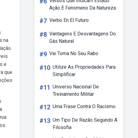
#6
Verbos Que Indicam Estado
Ação E Fenomeno Da Natureza
#7
Verbo En El Futuro
.
#8
Vantagens E Desvantagens Do
s na
Gás Natural
dação.
#9
Vai Toma No Seu Rabo
veis
os e
#10
Utilize As Propriedades Para
ra que
Simplificar
reções
#11
Universo Nacional De
Treinamento Militar
b
#12
Uma Frase Contra O Racismo
va
mia
#13
Um Tipo De Razão Segundo A
os.
Filosofia