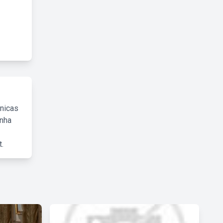
cnicas
inha
.