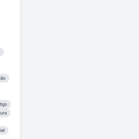
o
ção
tigo
tura
ial