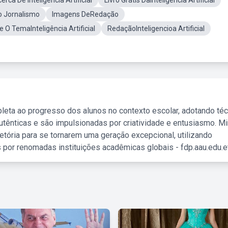
ca De Inteligência Artificial
Livro Grátis DaInteligência Artificial
No Jornalismo
Imagens DeRedação
O TemaInteligência Artificial
RedaçãoInteligencioa Artificial
leta ao progresso dos alunos no contexto escolar, adotando té
tênticas e são impulsionadas por criatividade e entusiasmo. M
etória para se tornarem uma geração excepcional, utilizando
 por renomadas instituições acadêmicas globais - fdp.aau.edu.et