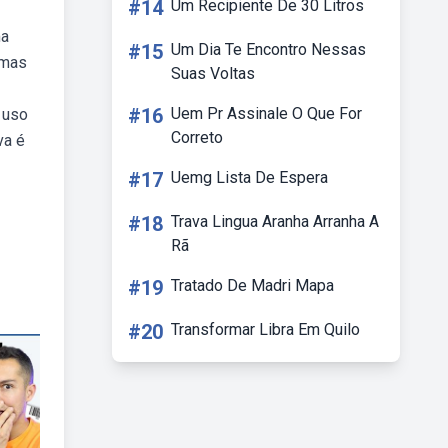
#14
Um Recipiente De 30 Litros
ma
#15
Um Dia Te Encontro Nessas
umas
Suas Voltas
#16
Uem Pr Assinale O Que For
 uso
Correto
va é
#17
Uemg Lista De Espera
#18
Trava Lingua Aranha Arranha A
Rã
#19
Tratado De Madri Mapa
#20
Transformar Libra Em Quilo