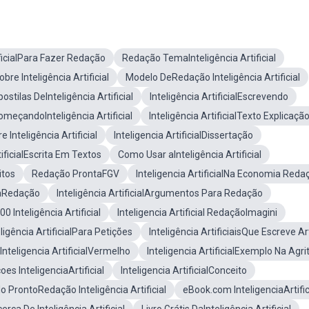
ificialPara Fazer Redação
Redação TemaInteligência Artificial
e Inteligência Artificial
Modelo DeRedação Inteligência Artificial
stilas DeInteligência Artificial
Inteligência ArtificialEscrevendo
meçandoInteligência Artificial
Inteligência ArtificialTexto Explicaçã
Inteligência Artificial
Inteligencia ArtificialDissertação
tificialEscrita Em Textos
Como Usar aInteligência Artificial
itos
Redação ProntaFGV
Inteligencia ArtificialNa Economia Reda
aRedação
Inteligência ArtificialArgumentos Para Redação
 Inteligência Artificial
Inteligencia Artificial RedaçãoImagini
eligência ArtificialPara Petições
Inteligência ArtificiaisQue Escreve Ar
nteligencia ArtificialVermelho
Inteligencia ArtificialExemplo Na Agri
es InteligenciaArtificial
Inteligencia ArtificialConceito
o ProntoRedação Inteligência Artificial
eBook.com InteligenciaArtific