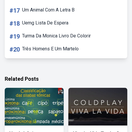
#17
Um Animal Com A Letra B
#18
Uemg Lista De Espera
#19
Turma Da Monica Livro De Colorir
#20
Três Homens E Um Martelo
Related Posts