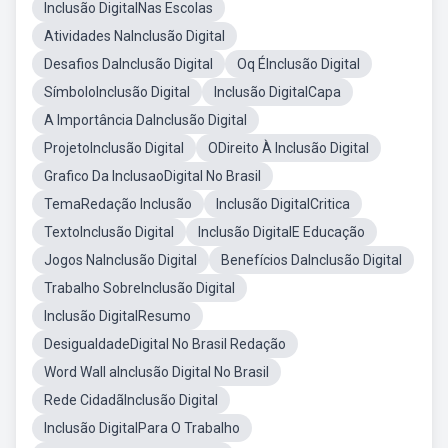
Inclusão DigitalNas Escolas
Atividades NaInclusão Digital
Desafios DaInclusão Digital
Oq ÉInclusão Digital
SímboloInclusão Digital
Inclusão DigitalCapa
A Importância DaInclusão Digital
ProjetoInclusão Digital
ODireito À Inclusão Digital
Grafico Da InclusaoDigital No Brasil
TemaRedação Inclusão
Inclusão DigitalCritica
TextoInclusão Digital
Inclusão DigitalE Educação
Jogos NaInclusão Digital
Benefícios DaInclusão Digital
Trabalho SobreInclusão Digital
Inclusão DigitalResumo
DesigualdadeDigital No Brasil Redação
Word Wall aInclusão Digital No Brasil
Rede CidadãInclusão Digital
Inclusão DigitalPara O Trabalho