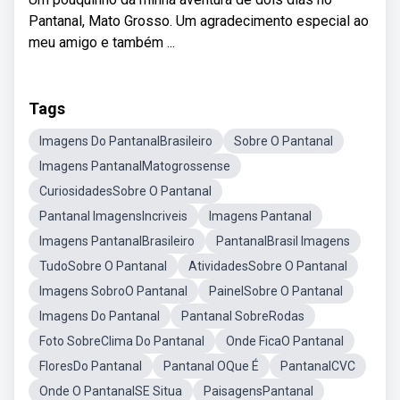
Pantanal, Mato Grosso. Um agradecimento especial ao
meu amigo e também ...
Tags
Imagens Do PantanalBrasileiro
Sobre O Pantanal
Imagens PantanalMatogrossense
CuriosidadesSobre O Pantanal
Pantanal ImagensIncriveis
Imagens Pantanal
Imagens PantanalBrasileiro
PantanalBrasil Imagens
TudoSobre O Pantanal
AtividadesSobre O Pantanal
Imagens SobroO Pantanal
PainelSobre O Pantanal
Imagens Do Pantanal
Pantanal SobreRodas
Foto SobreClima Do Pantanal
Onde FicaO Pantanal
FloresDo Pantanal
Pantanal OQue É
PantanalCVC
Onde O PantanalSE Situa
PaisagensPantanal