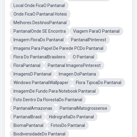
Local Onde FicaO Pantanal
Onde FicaO Pantanal Hoteis
Melhores DestinosPantanal
PantanalOnde SE Encontra
Viagem ParaO Pantanal
Imagem FloraDo Pantanal
PantanalPinterest
Imagens Para Papel De Parede PCDo Pantanal
Flora Do PantanalBrasileiro
O Pantanal
FloraPantanal
Pantanal ImagensPinterest
ImagensD Pantanal
Imagen DoPantana
Windows PantanalWallpaper
Flora TipicaDo Pantanal
ImagemDe Fundo Para Notebook Pantanal
Foto Dentro Da FlorestaDo Pantanal
PantanalAmazonas
PantanalMatogrossense
PantanalBrasil
HidrografiaDo Pantanal
BiomaPantanal
FotosDo Pantanal
BiodiversidadeDo Pantanal