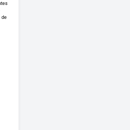
ntes
e
s de