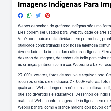
Imagens Indígenas Para Im
Webos desenhos do grafismo indígena são uma forma 
Eles podem ser usados para. Webatividade de arte so
Você pode baixar esta atividade em pdf no final, pro
qualidade compartilhados por nossa talentosa comun
diversidade e da beleza das culturas indígenas. Eles 
dezenas de imagens, desenhos de índio para colorir pa
as crianças pintarem com a cor. Webache e baixe recu
27. 000+ vetores, fotos de arquivo e arquivos psd. G
recursos grátis para indigena. 27. 000+ vetores, foto
qualidade. Webao longo dos séculos, as culturas ind
que são divertidos e educativos. Desenhos de índios pa
maternal; Webencontre imagens de indígena sem direit
Webos panará, como a grande maioria dos povos da famí