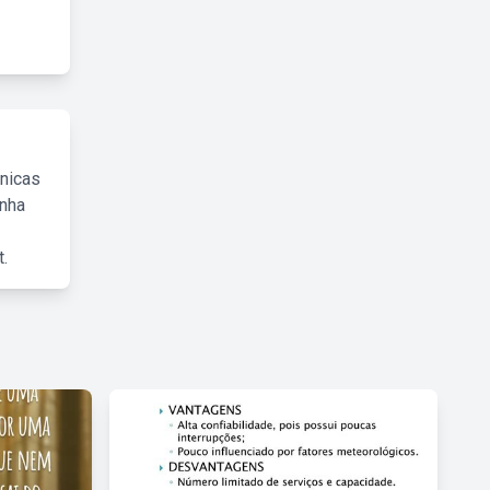
cnicas
inha
.