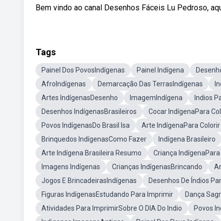
Bem vindo ao canal Desenhos Fáceis Lu Pedroso, aqui
Tags
Painel Dos PovosIndígenas
Painel Indígena
Desenho
AfroIndígenas
Demarcação Das TerrasIndígenas
In
Artes IndígenasDesenho
ImagemIndígena
Indios P
Desenhos IndígenasBrasileiros
Cocar IndígenaPara Col
Povos IndígenasDo Brasil Isa
Arte IndígenaPara Colorir
Brinquedos IndígenasComo Fazer
Indígena Brasileiro
Arte Indígena Brasileira Resumo
Criança IndígenaPara 
Imagens Indígenas
Crianças IndígenasBrincando
A
Jogos E BrincadeirasIndígenas
Desenhos De Índios Par
Figuras IndígenasEstudando Para Imprimir
Dança Sagr
Atividades Para ImprimirSobre O DIA Do Indio
Povos I