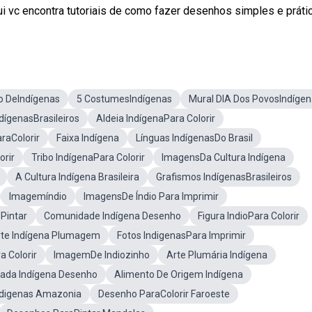
 vc encontra tutoriais de como fazer desenhos simples e práti
 DeIndígenas
5 CostumesIndígenas
Mural DIA Dos PovosIndíge
dígenasBrasileiros
Aldeia IndígenaPara Colorir
araColorir
Faixa Indígena
Línguas IndígenasDo Brasil
orir
Tribo IndígenaPara Colorir
ImagensDa Cultura Indígena
A Cultura Indígena Brasileira
Grafismos IndígenasBrasileiros
Imagemíndio
ImagensDe Índio Para Imprimir
Pintar
Comunidade Indígena Desenho
Figura IndioPara Colorir
rte Indígena Plumagem
Fotos IndigenasPara Imprimir
a Colorir
ImagemDe Indiozinho
Arte Plumária Indígena
ada Indígena Desenho
Alimento De Origem Indígena
ndigenas Amazonia
Desenho ParaColorir Faroeste