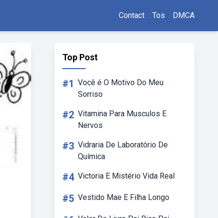
Contact
Tos
DMCA
Top Post
#1
Você é O Motivo Do Meu
Sorriso
#2
Vitamina Para Musculos E
Nervos
#3
Vidraria De Laboratório De
Química
#4
Victoria E Mistério Vida Real
#5
Vestido Mae E Filha Longo