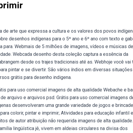
primir
de arte que expressa a cultura e os valores dos povos indígen
bre desenhos indígenas para o 5º ano e 6º ano com texto e gaba
nta para. Webmais de 5 milhões de imagens, vídeos e músicas de
idade. Webcada desenho desta coleção captura a essência da
abrangem desde os trajes tradicionais até as. Webhoje você vai 
ra pintar e se divertir. São vários índios em diversas situações
rsos grátis para desenho indigena.
rátis para uso comercial imagens de alta qualidade Webache e ba
s de arquivo e arquivos psd. Grátis para uso comercial imagens de
ígenas desenvolveram uma grande variedade de jogos e brincade
ra colorir, pintar e imprimir; Atividades para educação infantil 
os de autor atribuição não requerida imagens de alta qualidade.
lia lingüística jê, vivem em aldeias circulares na divisa dos