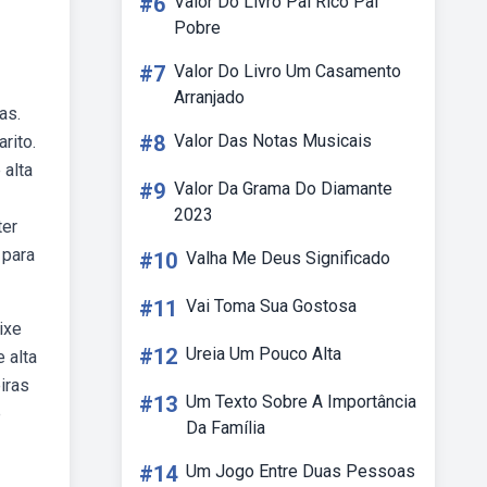
#6
Valor Do Livro Pai Rico Pai
Pobre
#7
Valor Do Livro Um Casamento
Arranjado
as.
#8
Valor Das Notas Musicais
rito.
 alta
#9
Valor Da Grama Do Diamante
2023
ter
 para
#10
Valha Me Deus Significado
#11
Vai Toma Sua Gostosa
ixe
#12
Ureia Um Pouco Alta
 alta
iras
#13
Um Texto Sobre A Importância
e
Da Família
#14
Um Jogo Entre Duas Pessoas