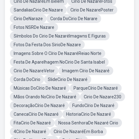
Círio De NazaréEm Belém
Cirio De NazareFotos
SandaliasCirio De Nazare
Cirio De NazarePoster
Cirio DeNaraze
Corda DoCirio De Narare
Fotos NSRDe Nazare
Símbolos Do Cirio De NazaréImagwns E Figuras
Fotos Da Festa Dos SirioDe Nazare
Imagens Sobre O Círio De NazaréReiao Norte
Festa De Aparelhagem NoCirio De Santa Isabel
Cirio De NazareVetor
Imagem Círio De Nazaré
Corda DoCirio
SlideCirio De Nazaré
Músicas DoCírio De Nazaré
ParqueCírio De Nazaré
Mãos Orando NoCírio De Nazaré
Cirio De Nazare230
DecoraçãoCírio De Nazaré
FundoCírio De Nazaré
CanecaCírio De Nazaré
HistoriaCirio De Nazaré
FitaCirio De Nazaré
Nossa SenhoraDe Nazaré Cirio
4Círio De Nazaré
Círio De NazaréEm Borba