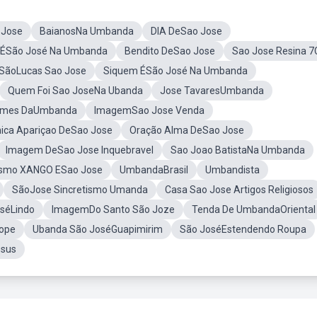
 Jose
BaianosNa Umbanda
DIA DeSao Jose
ÉSão José Na Umbanda
Bendito DeSao Jose
Sao Jose Resina 
SãoLucas Sao Jose
Siquem ÉSão José Na Umbanda
Quem Foi Sao JoseNa Ubanda
Jose TavaresUmbanda
umes DaUmbanda
ImagemSao Jose Venda
ica Apariçao DeSao Jose
Oração Alma DeSao Jose
Imagem DeSao Jose Inquebravel
Sao Joao BatistaNa Umbanda
ismo XANGO ESao Jose
UmbandaBrasil
Umbandista
SãoJose Sincretismo Umanda
Casa Sao Jose Artigos Religiosos
séLindo
ImagemDo Santo São Joze
Tenda De UmbandaOriental
ope
Ubanda São JoséGuapimirim
São JoséEstendendo Roupa
esus