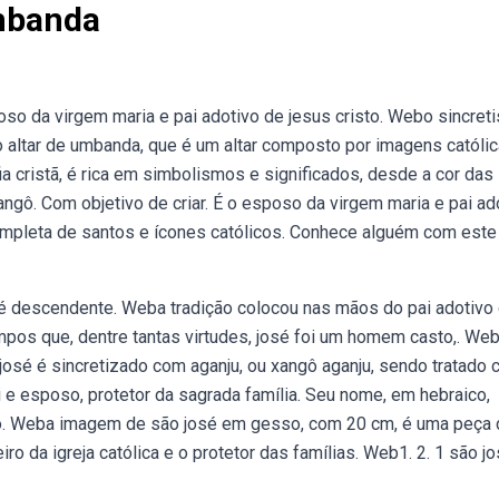
mbanda
oso da virgem maria e pai adotivo de jesus cristo. Webo sincret
o altar de umbanda, que é um altar composto por imagens católic
 cristã, é rica em simbolismos e significados, desde a cor das
ngô. Com objetivo de criar. É o esposo da virgem maria e pai ad
completa de santos e ícones católicos. Conhece alguém com este
é descendente. Weba tradição colocou nas mãos do pai adotivo
mpos que, dentre tantas virtudes, josé foi um homem casto,. We
osé é sincretizado com aganju, ou xangô aganju, sendo tratado
e esposo, protetor da sagrada família. Seu nome, em hebraico,
ão. Weba imagem de são josé em gesso, com 20 cm, é uma peça
ro da igreja católica e o protetor das famílias. Web1. 2. 1 são j