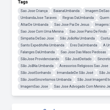
Tags
Sao Jose Criança
BaianaUmbanda
Imagem DeSao
UmbandaJose Taraves
Regras DaUmbanda
Quem 
AltarDe Umbanda
Sao Jose Pai De Jesus
Imagens 
Sao Jose Com Uma Menina
Sao Jose Pano De Findo
Simpatia DeSao Jose
São JoãoNa Umbanda
Cost
Santo ExpeditoNa Umbanda
Eres DaUmbanda
A Un
Falanges DaUmbanda
Sao Jose Das Maos Piedosas
SãoJose Providenciando
São JoséDeitado
Sincret
São JoãNa Umbanda
Acessorios Religiosos Sao Jose
São JoséSonhando
IrmandadeDe São José
São Jo
São JoséSincretismos Umbanda
São José ImagemEti
ImagemSao Jose
Sao Jose Advogado Com Menino J