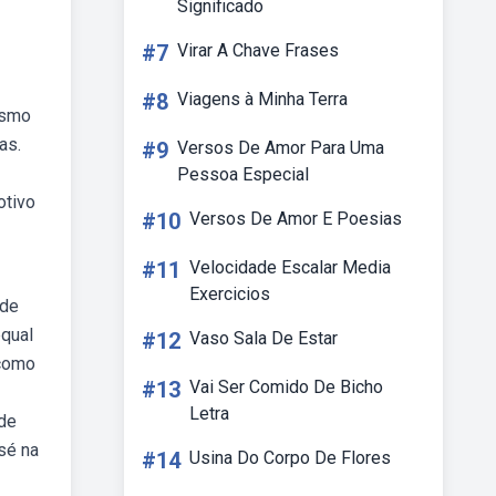
Significado
#7
Virar A Chave Frases
#8
Viagens à Minha Terra
ismo
as.
#9
Versos De Amor Para Uma
Pessoa Especial
otivo
#10
Versos De Amor E Poesias
#11
Velocidade Escalar Media
Exercicios
 de
bqual
#12
Vaso Sala De Estar
 como
#13
Vai Ser Comido De Bicho
Letra
 de
osé na
#14
Usina Do Corpo De Flores