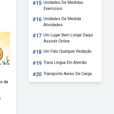
#15
Unidades De Medidas
Exercicios
#16
Unidades De Medida
Atividades
#17
Um Lugar Bem Longe Daqui
Assistir Online
#18
Um Fato Qualquer Redação
#19
Trava Lingua Em Alemão
#20
Transporte Aereo De Carga
so da
a