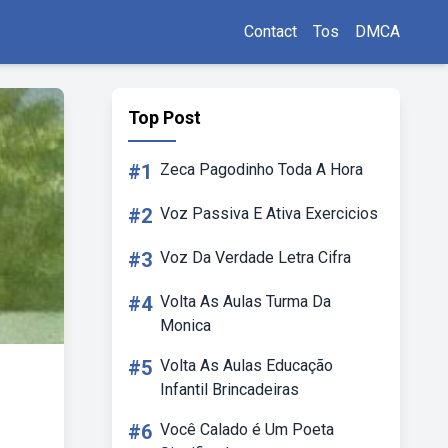
Contact
Tos
DMCA
Top Post
#1
Zeca Pagodinho Toda A Hora
#2
Voz Passiva E Ativa Exercicios
#3
Voz Da Verdade Letra Cifra
#4
Volta As Aulas Turma Da
Monica
#5
Volta As Aulas Educação
Infantil Brincadeiras
#6
Você Calado é Um Poeta