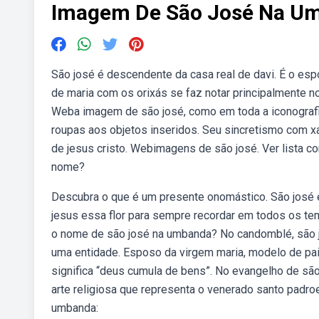
Imagem De São José Na U
São josé é descendente da casa real de davi. É o esp
de maria com os orixás se faz notar principalmente n
Weba imagem de são josé, como em toda a iconografia
roupas aos objetos inseridos. Seu sincretismo com xa
de jesus cristo. Webimagens de são josé. Ver lista 
nome?
Descubra o que é um presente onomástico. São josé 
jesus essa flor para sempre recordar em todos os te
o nome de são josé na umbanda? No candomblé, são j
uma entidade. Esposo da virgem maria, modelo de pai 
significa “deus cumula de bens”. No evangelho de s
arte religiosa que representa o venerado santo padroei
umbanda: